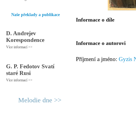
Naše překlady a publikace
Informace o díle
D. Andrejev
Korespondence
Informace o autorovi
Více informací >>
Příjmení a jméno:
Gyzis 
G. P. Fedotov Svatí
staré Rusi
Více informací >>
Melodie dne >>
© 2011 Rodon.CZ
Hlavní stránka
|
Knihovna
|
Uměn
Všechna práva vyhrazena
Podmínky užití
|
Mapa stránek
|
Kont