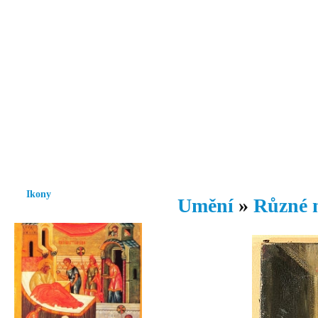
Vzrůst mravnosti a morálky je
nezbytnou podmínkou rozvoje
společnosti.
Úvod
Ikony
Hesychasmus
Umění
Knihovna
Hudba
Fot
Ikony
Umění
»
Různé 