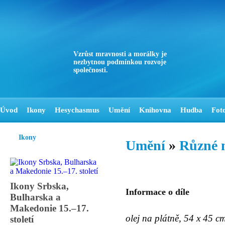
Vzrůst mravnosti a morálky je
nezbytnou podmínkou rozvoje
společnosti.
Úvod
Ikony
Hesychasmus
Umění
Knihovna
Hudba
Fot
Ikony
Umění
»
Různé 
Ikony Srbska,
Informace o díle
Bulharska a
Makedonie 15.–17.
olej na plátně, 54 x 45 
století