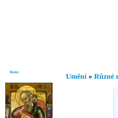
Vzrůst mravnosti a morálky je
nezbytnou podmínkou rozvoje
společnosti.
Úvod
Ikony
Hesychasmus
Umění
Knihovna
Hudba
Fot
Ikony
Umění
»
Různé 