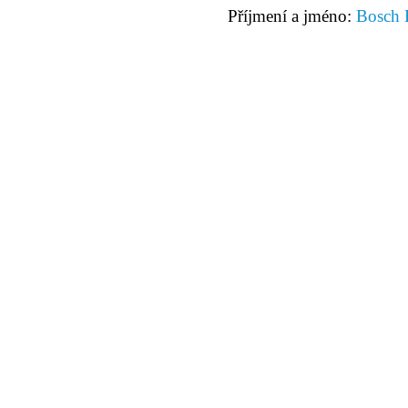
Příjmení a jméno:
Bosch 
© 2011 Rodon.CZ
Hlavní stránka
|
Knihovna
|
Uměn
Všechna práva vyhrazena
Podmínky užití
|
Mapa stránek
|
Kont