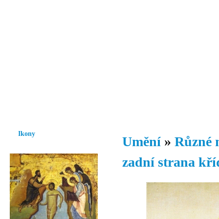
Vzrůst mravnosti a morálky je
nezbytnou podmínkou rozvoje
společnosti.
Úvod
Ikony
Hesychasmus
Umění
Knihovna
Hudba
Fot
Ikony
Umění
»
Různé 
zadní strana kří