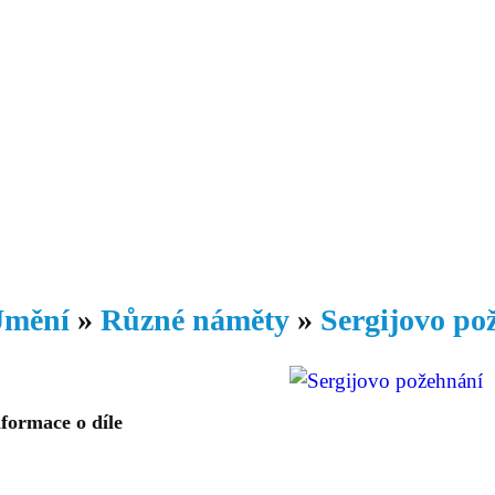
Daniil
 morálky je
ou rozvoje
Knihovna
Hudba
Fotogalerie
Videogalerie
Témata
Dop
mění
»
Různé náměty
»
Sergijovo po
formace o díle