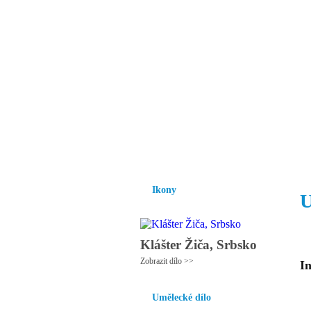
Vzrůst mravnosti a
nezbytnou podmínk
společnosti.
Úvod
Ikony
Hesychasmus
Umění
Ikony
U
Klášter Žiča, Srbsko
Zobrazit dílo >>
In
Umělecké dílo