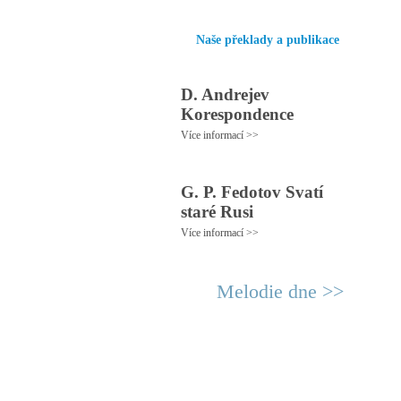
Naše překlady a publikace
D. Andrejev
Korespondence
Více informací >>
G. P. Fedotov Svatí
staré Rusi
Více informací >>
Melodie dne >>
© 2011 Rodon.CZ
Hl
Všechna práva vyhrazena
Pod