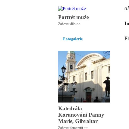
ol
Portrét muže
I
Zobrazit dílo >>
P
Fotogalerie
Katedrála
Korunování Panny
Marie, Gibraltar
Zobrazit fotografii >>