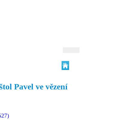
 Andrejev
Fond Daniila Andrejeva
oručujeme
Naše knihovna
tol Pavel ve vězení