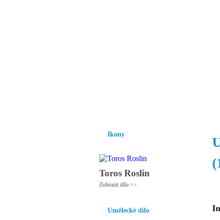
Vzrůst mravnosti a
nezbytnou podmínk
společnosti.
Úvod
Ikony
Hesychasmus
Umění
Ikony
U
(
Toros Roslin
Zobrazit dílo >>
In
Umělecké dílo