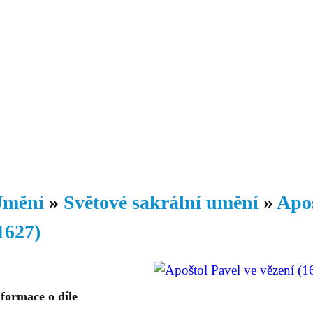
Daniil
 morálky je
ou rozvoje
Knihovna
Hudba
Fotogalerie
Videogalerie
Témata
Dop
mění
»
Světové sakrální umění
»
Apoš
1627)
formace o díle