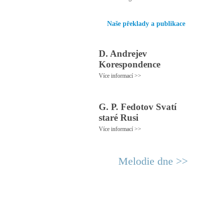
Naše překlady a publikace
D. Andrejev
Korespondence
Více informací >>
G. P. Fedotov Svatí
staré Rusi
Více informací >>
Melodie dne >>
© 2011 Rodon.CZ
Hl
Všechna práva vyhrazena
Pod