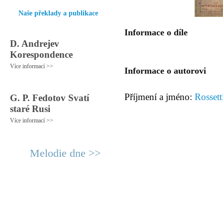
Naše překlady a publikace
Informace o díle
D. Andrejev
Korespondence
Více informací >>
Informace o autorovi
Příjmení a jméno:
Rossett
G. P. Fedotov Svatí
staré Rusi
Více informací >>
Melodie dne >>
© 2011 Rodon.CZ
Hlavní stránka
|
Knihovna
|
Uměn
Všechna práva vyhrazena
Podmínky užití
|
Mapa stránek
|
Kont