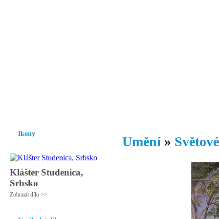
Vzrůst mravnosti a morálky je
nezbytnou podmínkou rozvoje
společnosti.
Úvod
Ikony
Hesychasmus
Umění
Knihovna
Hudba
Fot
Ikony
Umění
»
Světové
Klášter Studenica,
Srbsko
Zobrazit dílo >>