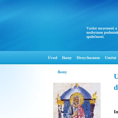
Vzrůst mravnosti a
nezbytnou podmínk
společnosti.
Úvod
Ikony
Hesychasmus
Umění
Ikony
U
d
In