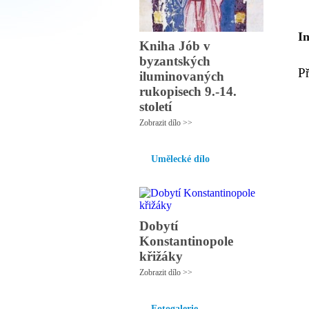
I
Kniha Jób v
byzantských
P
iluminovaných
rukopisech 9.-14.
století
Zobrazit dílo >>
Umělecké dílo
Dobytí
Konstantinopole
křižáky
Zobrazit dílo >>
Fotogalerie