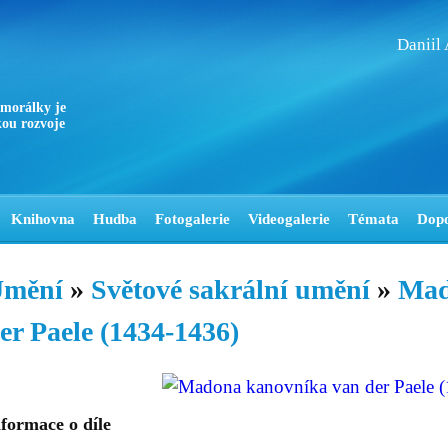
Daniil
 morálky je
ou rozvoje
Knihovna
Hudba
Fotogalerie
Videogalerie
Témata
Dop
mění
»
Světové sakrální umění
»
Mad
er Paele (1434-1436)
formace o díle