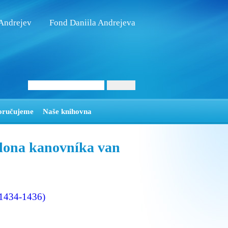
 Andrejev
Fond Daniila Andrejeva
oručujeme
Naše knihovna
ona kanovníka van