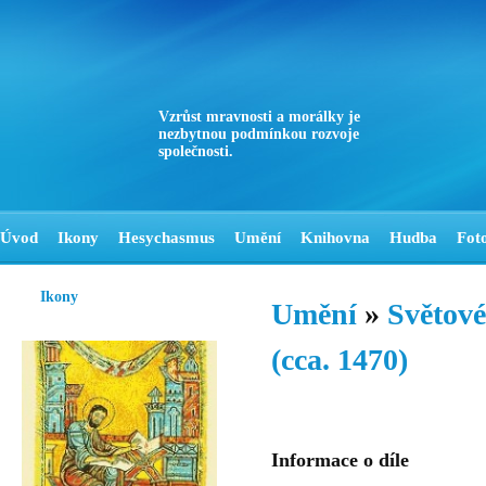
Vzrůst mravnosti a morálky je
nezbytnou podmínkou rozvoje
společnosti.
Úvod
Ikony
Hesychasmus
Umění
Knihovna
Hudba
Fot
Ikony
Umění
»
Světové
(cca. 1470)
Informace o díle