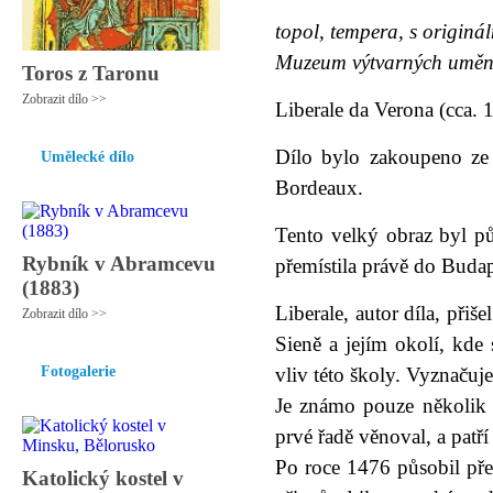
topol, tempera, s origin
Muzeum výtvarných umění,
Toros z Taronu
Zobrazit dílo >>
Liberale da Verona (cca.
Dílo bylo zakoupeno ze
Umělecké dílo
Bordeaux.
Tento velký obraz byl p
Rybník v Abramcevu
přemístila právě do Budap
(1883)
Liberale, autor díla, při
Zobrazit dílo >>
Sieně a jejím okolí, kde
Fotogalerie
vliv této školy. Vyznaču
Je známo pouze několik d
prvé řadě věnoval, a pat
Po roce 1476 působil pře
Katolický kostel v