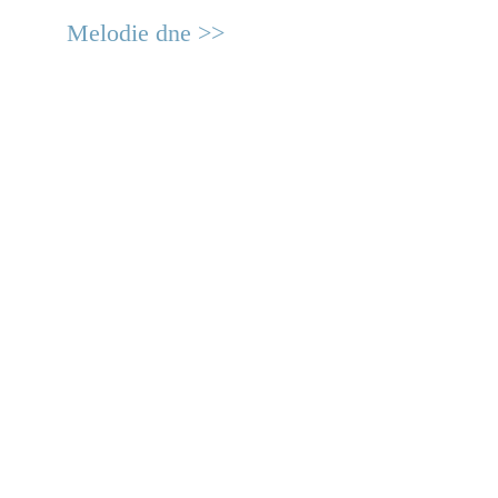
Melodie dne >>
© 2011 Rodon.CZ
Hlavní stránka
|
Knihovna
|
Uměn
Všechna práva vyhrazena
Podmínky užití
|
Mapa stránek
|
Kont