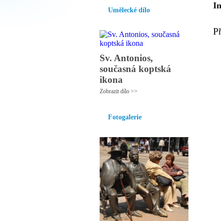
I
Umělecké dílo
P
Sv. Antonios,
současná koptská
ikona
Zobrazit dílo >>
Fotogalerie