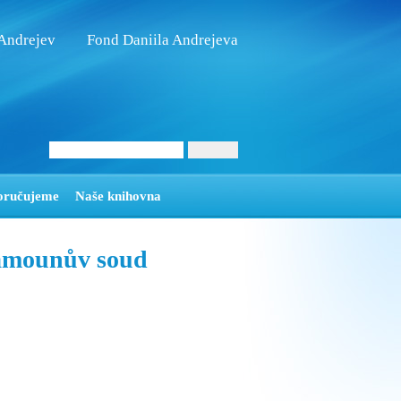
 Andrejev
Fond Daniila Andrejeva
oručujeme
Naše knihovna
amounův soud