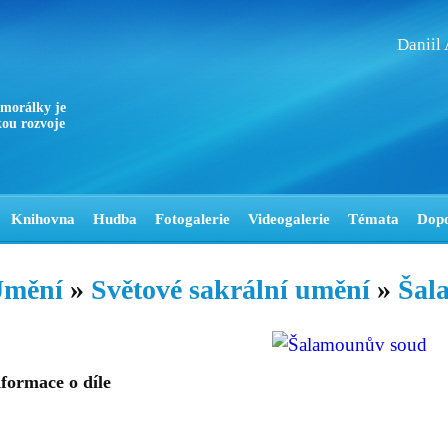
Daniil
 morálky je
ou rozvoje
Knihovna
Hudba
Fotogalerie
Videogalerie
Témata
Dop
mění
»
Světové sakrální umění
»
Šal
formace o díle