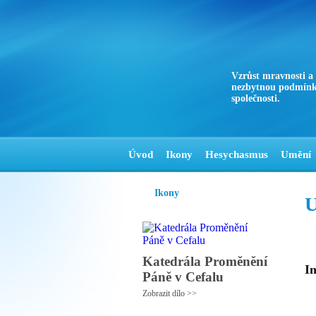
Vzrůst mravnosti a
nezbytnou podmínk
společnosti.
Úvod
Ikony
Hesychasmus
Umění
Ikony
U
Katedrála Proměnění
In
Páně v Cefalu
Zobrazit dílo >>