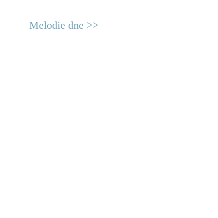
Melodie dne >>
© 2011 Rodon.CZ
Hlavní stránka
|
Knihovna
|
Uměn
Všechna práva vyhrazena
Podmínky užití
|
Mapa stránek
|
Kont