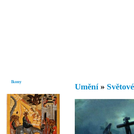
Vzrůst mravnosti a morálky je
nezbytnou podmínkou rozvoje
společnosti.
Úvod
Ikony
Hesychasmus
Umění
Knihovna
Hudba
Fot
Ikony
Umění
»
Světové