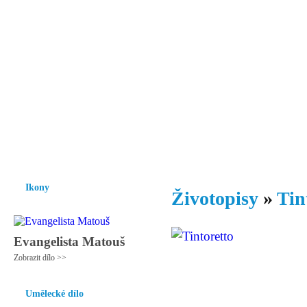
Vzrůst mravnosti a morálky je
nezbytnou podmínkou rozvoje
společnosti.
Úvod
Ikony
Hesychasmus
Umění
Knihovna
Hudba
Fot
Ikony
Životopisy
»
Tin
Evangelista Matouš
Zobrazit dílo >>
Umělecké dílo