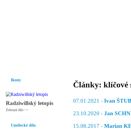
Vzrůst mravnosti a morálky je
nezbytnou podmínkou rozvoje
společnosti.
Úvod
Ikony
Hesychasmus
Umění
Knihovna
Hudba
Fot
Ikony
Články: klíčové 
07.01.2021 -
Ivan ŠTUB
Radziwillský letopis
Zobrazit dílo >>
23.10.2020 -
Jan SCHNE
15.08.2017 -
Marian KE
Umělecké dílo