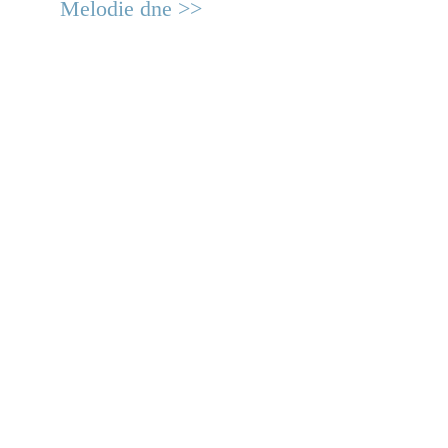
Melodie dne >>
© 2011 Rodon.CZ
Hlavní stránka
|
Knihovna
|
Uměn
Všechna práva vyhrazena
Podmínky užití
|
Mapa stránek
|
Kont