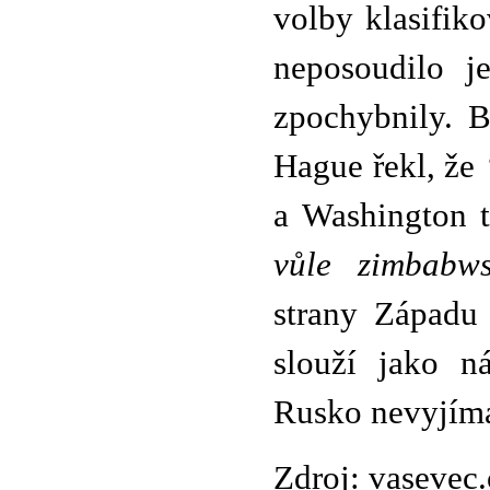
volby klasifik
neposoudilo j
zpochybnily. B
Hague řekl, že
a Washington t
vůle zimbabws
strany Západu 
slouží jako ná
Rusko nevyjíma
Zdroj: vasevec.