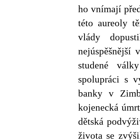
ho vnímají před
této aureoly t
vlády dopus
nejúspěšnější 
studené války
spolupráci s 
banky v Zimb
kojenecká úmrt
dětská podvýži
života se zvýš