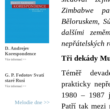
Zimbabwe pa
Běloruskem, S
dalšími zeměm
nepřátelských 
D. Andrejev
Korespondence
Tři dekády Mu
Více informací >>
Téměř devad
G. P. Fedotov Svatí
staré Rusi
prakticky nepře
Více informací >>
1980 – 1987 j
Melodie dne >>
Patří tak mezi 