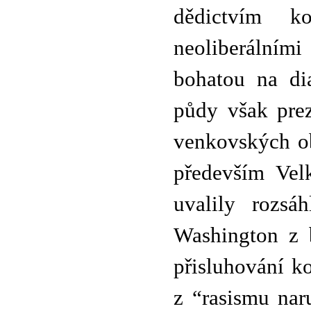
dědictvím k
neoliberálním
bohatou na di
půdy však prez
venkovských ob
především Vel
uvalily rozsá
Washington z 
přisluhování k
z “rasismu nar