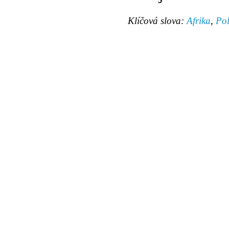
Klíčová slova:
Afrika
,
Pol
© 2011 Rodon.CZ
Hlavní stránka
|
Knihovna
|
Uměn
Všechna práva vyhrazena
Podmínky užití
|
Mapa stránek
|
Kont