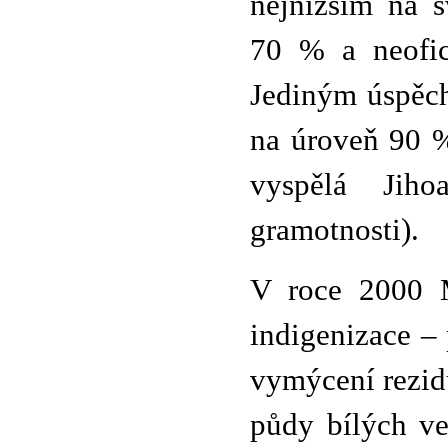
nejnižším na s
70 % a neofic
Jediným úspěch
na úroveň 90 %
vyspělá Jiho
gramotnosti).
V roce 2000 M
indigenizace –
vymýcení rezidu
půdy bílých ve