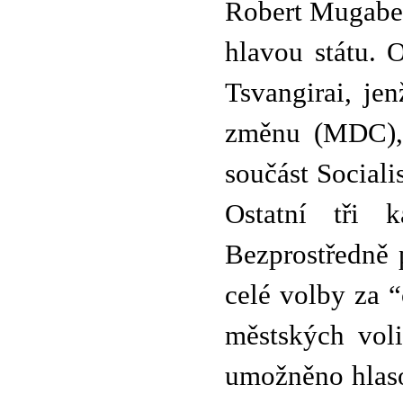
Robert Mugabe 
hlavou státu. 
Tsvangirai, je
změnu (MDC), 
součást Sociali
Ostatní tři 
Bezprostředně 
celé volby za 
městských voli
umožněno hlaso