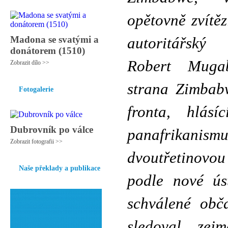
opětovně zvítěz
Madona se svatými a
autoritářský
donátorem (1510)
Robert Muga
Zobrazit dílo >>
strana Zimbabw
Fotogalerie
fronta, hlás
Dubrovník po válce
panafrikanis
Zobrazit fotografii >>
dvoutřetinovo
Naše překlady a publikace
podle nové ús
schválené obč
sledoval zej