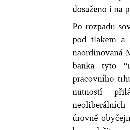
dosaženo i na p
Po rozpadu sov
pod tlakem a 
naordinovaná 
banka tyto “r
pracovního trh
nutností přil
neoliberálních
úrovně obyčej