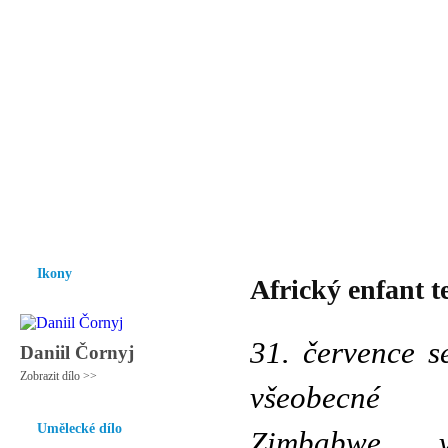
Vzrůst mravnosti a morálky je
nezbytnou podmínkou rozvoje
společnosti.
Úvod
Ikony
Hesychasmus
Umění
Knihovna
Hudba
Fot
Ikony
Africký enfant t
31. července s
Daniil Čornyj
Zobrazit dílo >>
všeobecné
Umělecké dílo
Zimbabwe, v