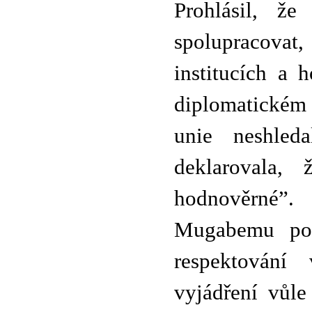
Prohlásil, ž
spolupracovat
institucích a 
diplomatickém
unie neshle
deklarovala,
hodnověrné”.
Mugabemu pog
respektování
vyjádření vůle