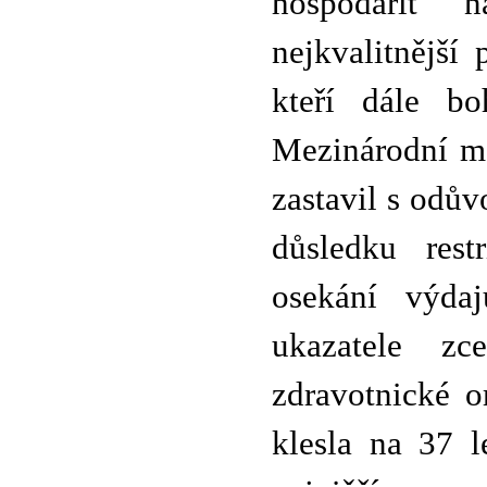
hospodařit n
nejkvalitnější
kteří dále bo
Mezinárodní m
zastavil s odů
důsledku res
osekání výdaj
ukazatele zc
zdravotnické 
klesla na 37 l