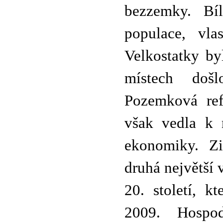
bezzemky. Bí
populace, vla
Velkostatky b
místech doš
Pozemková refo
však vedla k 
ekonomiky. Zi
druhá největší 
20. století, 
2009. Hospo