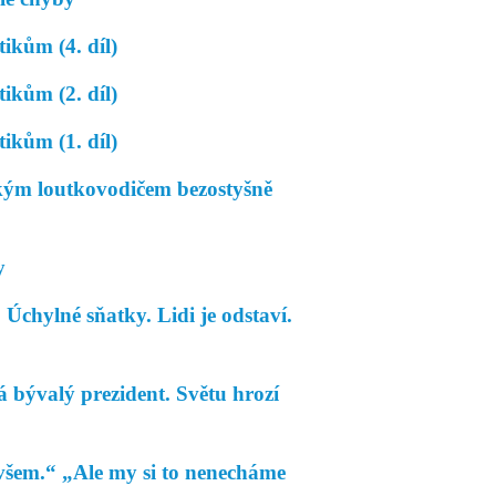
kům (4. díl)
kům (2. díl)
kům (1. díl)
 loutkovodičem bezostyšně
y
chylné sňatky. Lidi je odstaví.
á bývalý prezident. Světu hrozí
šem.“ „Ale my si to nenecháme