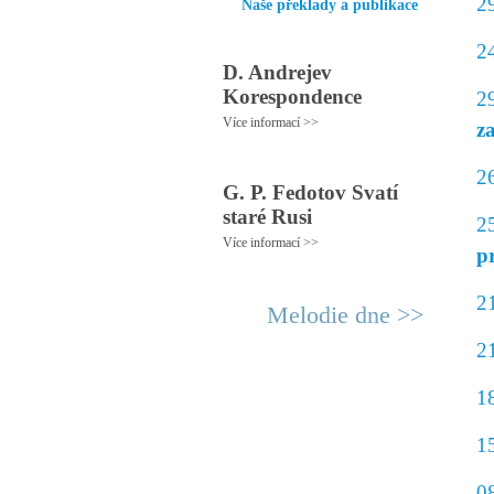
2
Naše překlady a publikace
2
D. Andrejev
Korespondence
2
Více informací >>
z
2
G. P. Fedotov Svatí
staré Rusi
2
Více informací >>
p
2
Melodie dne >>
2
1
1
0