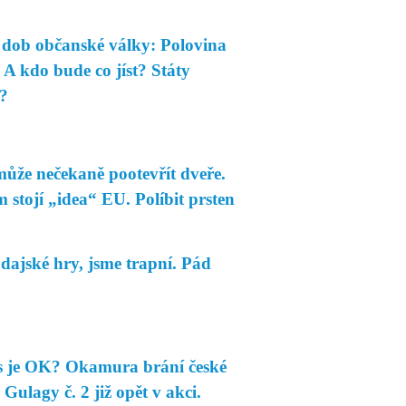
dob občanské války: Polovina
 A kdo bude co jíst? Státy
t?
ůže nečekaně pootevřít dveře.
stojí „idea“ EU. Políbit prsten
jské hry, jsme trapní. Pád
s je OK? Okamura brání české
Gulagy č. 2 již opět v akci.