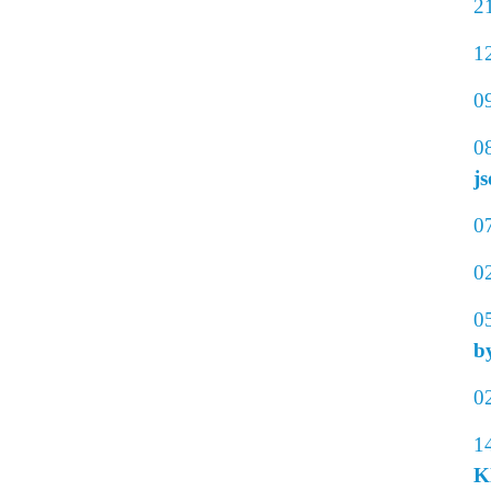
2
1
0
0
j
0
0
0
b
0
1
K