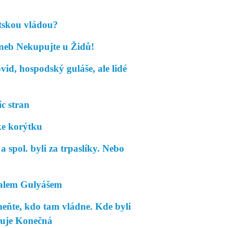
átskou vládou?
eb Nekupujte u Židů!
, hospodský guláše, ale lidé
c stran
e korýtku
pol. byli za trpaslíky. Nebo
alem Gulyášem
te, kdo tam vládne. Kde byli
ňuje Konečná