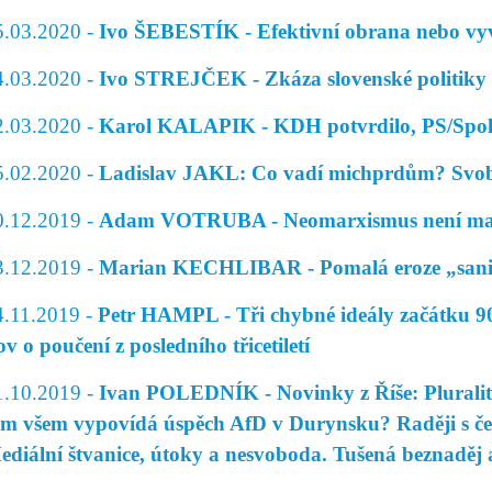
5.03.2020 -
Ivo ŠEBESTÍK - Efektivní obrana nebo vy
4.03.2020 -
Ivo STREJČEK - Zkáza slovenské politiky
2.03.2020 -
Karol KALAPIK - KDH potvrdilo, PS/Spolu
5.02.2020 -
Ladislav JAKL: Co vadí michprdům? Svob
0.12.2019 -
Adam VOTRUBA - Neomarxismus není ma
3.12.2019 -
Marian KECHLIBAR - Pomalá eroze „sani
4.11.2019 -
Petr HAMPL - Tři chybné ideály začátku 90
ov o poučení z posledního třicetiletí
1.10.2019 -
Ivan POLEDNÍK - Novinky z Říše: Pluralitn
em všem vypovídá úspěch AfD v Durynsku? Raději s če
ediální štvanice, útoky a nesvoboda. Tušená beznaděj a 