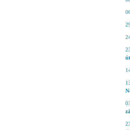
0
2
2
2
ú
1
1
Ne
0
z
2