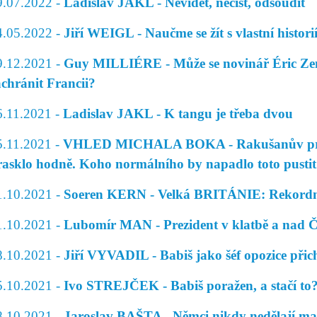
9.07.2022 -
Ladislav JAKL - Nevidět, nečíst, odsoudit
4.05.2022 -
Jiří WEIGL - Naučme se žít s vlastní histori
9.12.2021 -
Guy MILLIÉRE - Může se novinář Éric Ze
achránit Francii?
6.11.2021 -
Ladislav JAKL - K tangu je třeba dvou
5.11.2021 -
VHLED MICHALA BOKA - Rakušanův průš
rasklo hodně. Koho normálního by napadlo toto pustit
1.10.2021 -
Soeren KERN - Velká BRITÁNIE: Rekordní
1.10.2021 -
Lubomír MAN - Prezident v klatbě a nad Č
8.10.2021 -
Jiří VYVADIL - Babiš jako šéf opozice přic
5.10.2021 -
Ivo STREJČEK - Babiš poražen, a stačí to
8.10.2021 -
Jaroslav BAŠTA - Němci nikdy nedělají ma