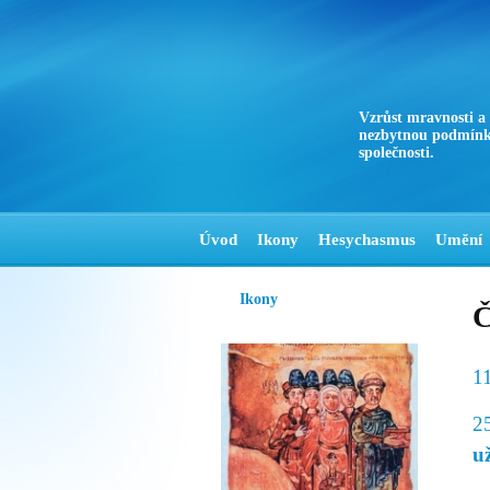
Vzrůst mravnosti a
nezbytnou podmínk
společnosti.
Úvod
Ikony
Hesychasmus
Umění
Ikony
Č
1
2
u