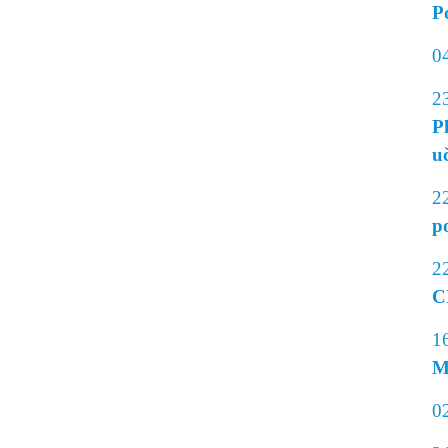
P
0
2
P
uč
2
p
2
C
1
M
0