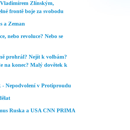
Vladimírem Zlínským,
lné frontě boje za svobodu
s a Zeman
, nebo revoluce? Nebo se
ně prohrál? Nejít k volbám?
de na konec? Malý dovětek k
- Nepodvolení v Protiproudu
dělat
rismus Ruska a USA CNN PRIMA