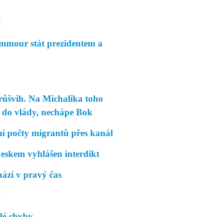
í
mmour stát prezidentem a
vih. Na Michalika toho
 do vlády, nechápe Bok
 počty migrantů přes kanál
eskem vyhlášen interdikt
hází v pravý čas
?
lé chyby