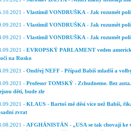
6.10.2021 -
Vlastimil VONDRUŠKA - Jak rozumět politi
9.09.2021 -
Vlastimil VONDRUŠKA - Jak rozumět politi
4.09.2021 -
Vlastimil VONDRUŠKA - Jak rozumět politi
3.09.2021 -
EVROPSKÝ PARLAMENT veden americkým
točí na Rusko
4.09.2021 -
Ondřej NEFF - Případ Babiš mladší a volb
3.09.2021 -
Profesor TOMSKÝ - Zchudneme. Bez auta. Ú
jsou děti, bude zle
3.09.2021 -
KLAUS - Bartoš mě děsí více než Babiš, řík
ásadní zvrat
3.08.2021 -
AFGHÁNISTÁN - „USA se tak chovají ke v