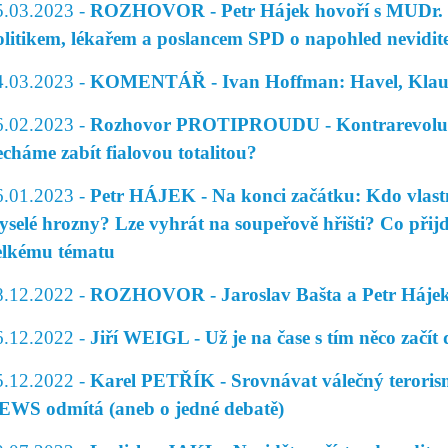
5.03.2023 -
ROZHOVOR - Petr Hájek hovoří s MUDr. 
olitikem, lékařem a poslancem SPD o napohled nevidite
4.03.2023 -
KOMENTÁŘ - Ivan Hoffman: Havel, Klau
6.02.2023 -
Rozhovor PROTIPROUDU - Kontrarevoluce
echáme zabít fialovou totalitou?
6.01.2023 -
Petr HÁJEK - Na konci začátku: Kdo vlast
yselé hrozny? Lze vyhrát na soupeřově hřišti? Co přij
elkému tématu
8.12.2022 -
ROZHOVOR - Jaroslav Bašta a Petr Hájek 
6.12.2022 -
Jiří WEIGL - Už je na čase s tím něco začít 
5.12.2022 -
Karel PETŘÍK - Srovnávat válečný tero
EWS odmítá (aneb o jedné debatě)