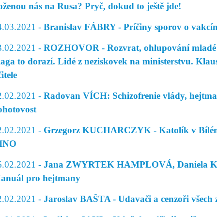
oženou nás na Rusa? Pryč, dokud to ještě jde!
4.03.2021 -
Branislav FÁBRY - Príčiny sporov o vakcí
3.02.2021 -
ROZHOVOR - Rozvrat, ohlupování mladé g
laga to dorazí. Lidé z neziskovek na ministerstvu. Klaus
itele
2.02.2021 -
Radovan VÍCH: Schizofrenie vlády, hejtm
ohotovost
2.02.2021 -
Grzegorz KUCHARCZYK - Katolík v Bílém d
INO
6.02.2021 -
Jana ZWYRTEK HAMPLOVÁ, Daniela 
anuál pro hejtmany
2.02.2021 -
Jaroslav BAŠTA - Udavači a cenzoři všech z