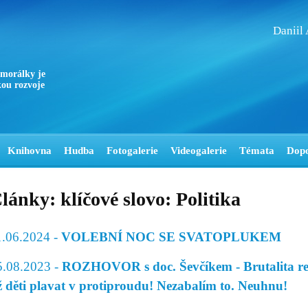
Daniil
 morálky je
ou rozvoje
Knihovna
Hudba
Fotogalerie
Videogalerie
Témata
Dop
lánky: klíčové slovo: Politika
1.06.2024 -
VOLEBNÍ NOC SE SVATOPLUKEM
5.08.2023 -
ROZHOVOR s doc. Ševčíkem - Brutalita rež
ž děti plavat v protiproudu! Nezabalím to. Neuhnu!