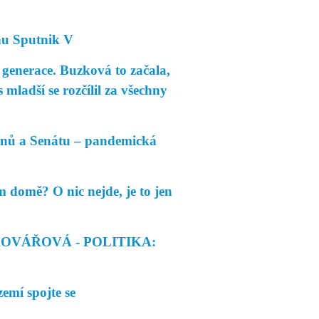
nu Sputnik V
enerace. Buzková to začala,
 mladší se rozčílil za všechny
anů a Senátu – pandemická
omě? O nic nejde, je to jen
KOVÁŘOVÁ - POLITIKA:
emí spojte se