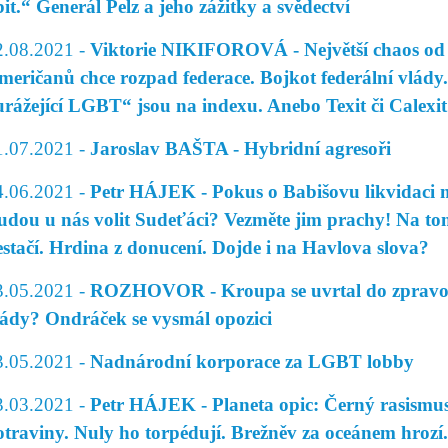
bit.“ Generál Pelz a jeho zážitky a svědectví
2.08.2021 -
Viktorie NIKIFOROVÁ - Největší chaos od 
meričanů chce rozpad federace. Bojkot federální vlády.
urážející LGBT“ jsou na indexu. Anebo Texit či Calexi
1.07.2021 -
Jaroslav BAŠTA - Hybridní agresoři
4.06.2021 -
Petr HÁJEK - Pokus o Babišovu likvidaci m
udou u nás volit Sudeťáci? Vezměte jim prachy! Na tom 
estačí. Hrdina z donucení. Dojde i na Havlova slova?
3.05.2021 -
ROZHOVOR - Kroupa se uvrtal do zpravoda
lády? Ondráček se vysmál opozici
3.05.2021 -
Nadnárodní korporace za LGBT lobby
3.03.2021 -
Petr HÁJEK - Planeta opic: Černý rasismu
otraviny. Nuly ho torpédují. Brežněv za oceánem hrozí. 