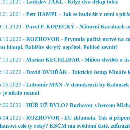
1.01.2021 -
Ladislav JAKL - Když dva dělají totéž
2.01.2021 -
Petr HAMPL - Jak se bude žít v zemi s pir
9.11.2020 -
Pavel P. KOPECKÝ - Náhorní Karabach an
8.10.2020 -
ROZHOVOR - Prymula počítá mrtvé na covid
sou hloupí. Babišův skrytý nepřítel. Pohled zevnitř
7.10.2020 -
Marian KECHLIBAR - Milion chvilek a tisí
2.10.2020 -
David DVOŘÁK - Taktický ústup Mináře k
5.06.2020 -
Lubomír MAN -V demokracii by Kalousek a s
y je nikdo neznal
2.06.2020 -
HŮŘ UŽ BYLO? Rozhovor s hercem Mich
4.04.2020 -
ROZHOVOR - EU zklamala. Tak si připomeň
lausovi celé ty roky? KSČM má svědomí čisté, zdůraz