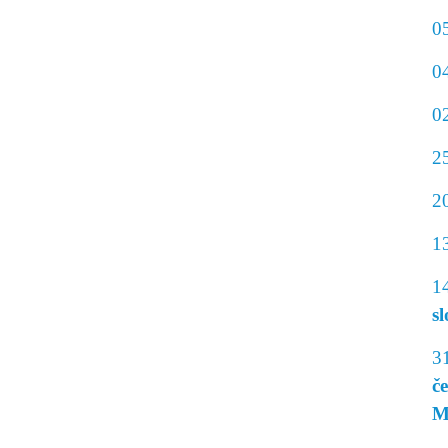
0
0
0
2
2
1
1
sl
3
č
M