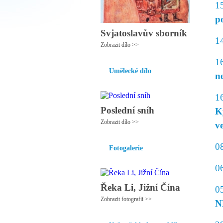
1
p
Svjatoslavův sborník
1
Zobrazit dílo >>
1
Umělecké dílo
n
1
Poslední sníh
K
Zobrazit dílo >>
v
0
Fotogalerie
0
Řeka Li, Jižní Čína
0
Zobrazit fotografii >>
N