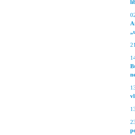
lí
0
A
„
2
1
B
n
1
v
1
2
p