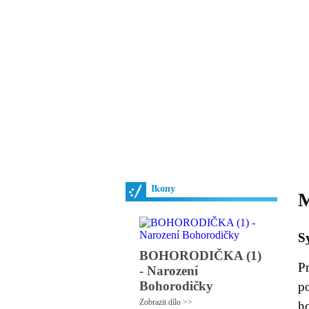
Vzrůst mravnosti a
nezbytnou podmínk
společnosti.
Úvod
Ikony
Hesychasmus
Umění
Ikony
M
S
BOHORODIČKA (1)
P
- Narození
Bohorodičky
po
Zobrazit dílo >>
h