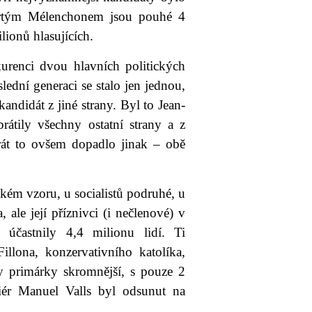
vrtým Mélenchonem jsou pouhé 4
lionů hlasujících.
urenci dvou hlavních politických
lední generaci se stalo jen jednou,
ndidát z jiné strany. Byl to Jean-
átily všechny ostatní strany a z
át to ovšem dopadlo jinak – obě
kém vzoru, u socialistů podruhé, u
 ale její příznivci (i nečlenové) v
 účastnily 4,4 milionu lidí. Ti
illona, konzervativního katolíka,
y primárky skromnější, s pouze 2
ér Manuel Valls byl odsunut na