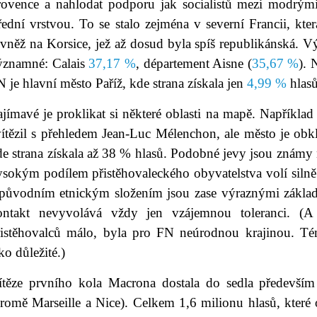
rovence a nahlodat podporu jak socialistů mezi modrými
řední vrstvou. To se stalo zejména v severní Francii, kte
vněž na Korsice, jež až dosud byla spíš republikánská. V
ýznamné: Calais
37,17 %
, département Aisne (
35,67 %
). 
 je hlavní město Paříž, kde strana získala jen
4,99 %
hlasů
jímavé je proklikat si některé oblasti na mapě. Napříkla
vítězil s přehledem Jean-Luc Mélenchon, ale město je obk
e strana získala až 38 % hlasů. Podobné jevy jsou známy 
sokým podílem přistěhovaleckého obyvatelstva volí silně 
 původním etnickým složením jsou zase výraznými základ
ontakt nevyvolává vždy jen vzájemnou toleranci. (A
řistěhovalců málo, byla pro FN neúrodnou krajinou. T
ko důležité.)
ítěze prvního kola Macrona dostala do sedla především 
romě Marseille a Nice). Celkem 1,6 milionu hlasů, které 