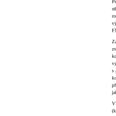
P
st
ro
v
FN
Za
z
kd
vy
s
k
p
ja
V
(k