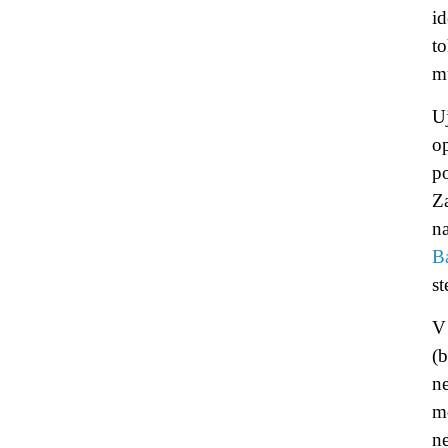
id
to
mu
U
o
po
Z
n
B
s
V
(b
n
mo
ne