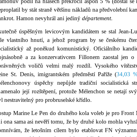
amonův podíl na hlasech překročil aspoň 5 % (dostal se 
proplatil by stát straně většinu nákladů na předvolební ka
ankrot. Hamon nevyhrál ani jediný
département
.
kutečně úspěšným levicovým kandidátem se stal Jean-Lu
ele vlastního hnutí, a jehož program by se českému čten
ocialistický až poněkud komunistický. Oficiálního kand
rojnásobně a za konzervativcem Fillonem zaostal jen o
právněných voličů velmi malý rozdíl. Vysokého vítězst
eine St. Denis, imigrantském předměstí Paříže (
34,03 
élenchonovy úspěchy nepůjde tradiční socialistická st
namenalo její rozštěpení, protože Mélenchon se netají s
l nestravitelný pro probruselské křídlo.
ostup Marine Le Pen do druhého kola voleb je pro Front
i ona sama asi nevěří tomu, že by druhé kolo mohla vyhrát
omnívám, že letošním cílem bylo etablovat FN významně