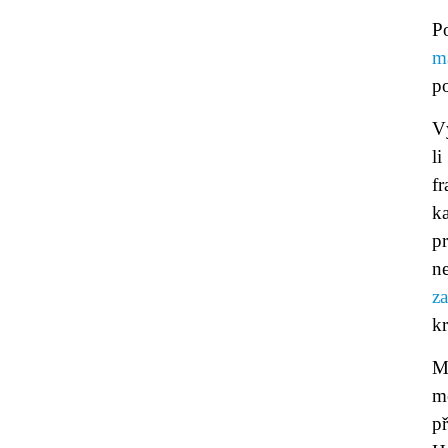
P
m
po
V
li
f
k
p
n
z
kr
M
m
př