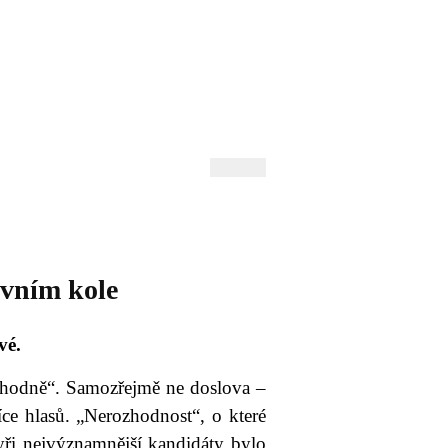
 Andrejev
Fond Daniila Andrejeva
oručujeme
Naše knihovna
vním kole
vé.
ozhodně“. Samozřejmě ne doslova –
více hlasů. „Nerozhodnost“, o které
yři nejvýznamnější kandidáty bylo