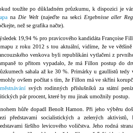
okud toužíte po důkladném průzkumu, k dispozici je v
apa
na
Die Welt
(najeďte na sekci
Ergebnisse aller Re
čkejte, než se grafika načte).
ýsledek 19,94 % pro pravicového kandidáta Françoise Fill
 mapu z roku 2012 s tou aktuální, vidíme, že ve většině 
rancouzského venkova byli republikáni vytlačeni z prvníh
ampaně to přitom vypadalo, že má Fillon postup do dru
růzkumech sahala až ke 30 %. Primárky u gaullistů tedy 
emohly ovšem počítat s tím, že Fillon má ve skříni korup
aměstnávání
svých rodinných příslušníků za státní peníz
itických pár procent, které by mu jinak umožnily postup.
nohem hůře dopadl Benoît Hamon. Při jeho výběru doš
ezi představami socialistických a zelených aktivistů, 
edstavami širšího levicového voličstva. Jeho rodná stran