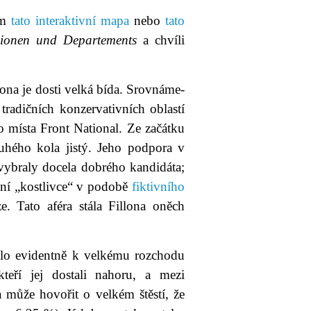
ám
tato interaktivní mapa
nebo
tato
gionen und Departements
a chvíli
ona je dosti velká bída. Srovnáme-
tradičních konzervativních oblastí
o místa Front National. Ze začátku
hého kola jistý. Jeho podpora v
vybraly docela dobrého kandidáta;
ční „kostlivce“ v podobě
fiktivního
e. Tato aféra stála Fillona oněch
lo evidentně k velkému rozchodu
kteří jej dostali nahoru, a mezi
a může hovořit o velkém štěstí, že