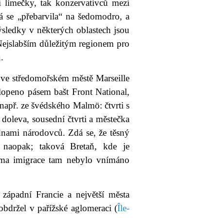
 límečky, tak konzervativců mezi
rá se „přebarvila“ na šedomodro, a
ýsledky v některých oblastech jsou
Nejslabším důležitým regionem pro
.
d ve středomořském městě Marseille
lopeno pásem bašt Front National,
např. ze švédského Malmö: čtvrti s
doleva, sousední čtvrti a městečka
nami národovců. Zdá se, že těsný
 naopak; taková Bretaň, kde je
éma imigrace tam nebylo vnímáno
západní Francie a největší města
obdržel v pařížské aglomeraci (
Île-