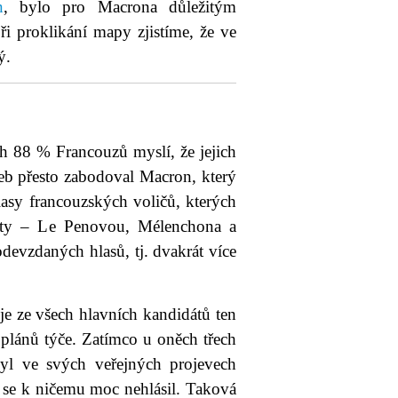
n
, bylo pro Macrona důležitým
i proklikání mapy zjistíme, že ve
ý.
.
h 88 % Francouzů myslí, že jejich
leb přesto zabodoval Macron, který
lasy francouzských voličů, kterých
dáty – Le Penovou, Mélenchona a
evzdaných hlasů, tj. dvakrát více
e ze všech hlavních kandidátů ten
 plánů týče. Zatímco u oněch třech
byl ve svých veřejných projevech
 se k ničemu moc nehlásil. Taková