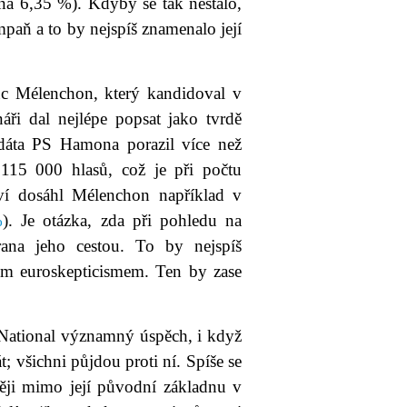
na 6,35 %). Kdyby se tak nestalo,
mpaň a to by nejspíš znamenalo její
c Mélenchon, který kandidoval v
áři dal nejlépe popsat jako tvrdě
idáta PS Hamona porazil více než
 115 000 hlasů, což je při počtu
ví dosáhl Mélenchon například v
%
). Je otázka, zda při pohledu na
rana jeho cestou. To by nejspíš
vým euroskepticismem. Ten by zase
 National významný úspěch, i když
; všichni půjdou proti ní. Spíše se
ji mimo její původní základnu v