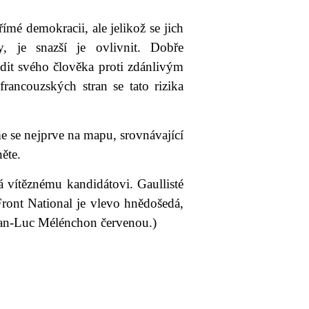
mé demokracii, ale jelikož se jich
y, je snazší je ovlivnit. Dobře
adit svého člověka proti zdánlivým
rancouzských stran se tato rizika
e se nejprve na mapu, srovnávající
ěte.
á vítěznému kandidátovi. Gaullisté
Front National je vlevo hnědošedá,
ean-Luc Mélénchon červenou.)