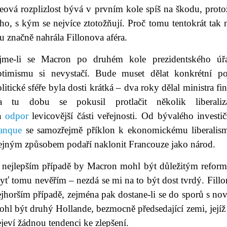
eová rozplizlost bývá v prvním kole spíš na škodu, proto
ho, s kým se nejvíce ztotožňují. Proč tomu tentokrát tak 
 značně nahrála Fillonova aféra.
jme-li se Macron po druhém kole prezidentského úř
ptimismu si nevystačí. Bude muset dělat konkrétní pol
litické sféře byla dosti krátká – dva roky dělal ministra f
a tu dobu se pokusil protlačit několik liberaliza
a
odpor
levicovější části veřejnosti. Od bývalého invest
anque
se samozřejmě příklon k ekonomickému liberalism
tejným způsobem podaří naklonit Francouze jako národ.
 nejlepším případě by Macron mohl být důležitým reform
yť tomu nevěřím – nezdá se mi na to být dost tvrdý. Fillon 
ejhorším případě, zejména pak dostane-li se do sporů s n
hl být druhý Hollande, bezmocně předsedající zemi, jejíž
jeví žádnou tendenci ke zlepšení.