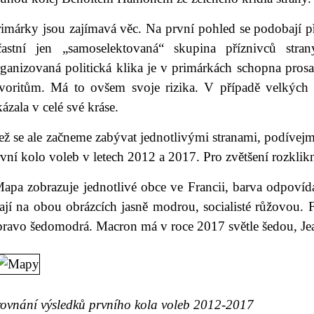
imárky jsou zajímavá věc. Na první pohled se podobají pří
častní jen „samoselektovaná“ skupina příznivců stran
rganizovaná politická klika je v primárkách schopna pros
avoritům. Má to ovšem svoje rizika. V případě velkých f
ázala v celé své kráse.
ž se ale začneme zabývat jednotlivými stranami, podívejm
vní kolo voleb v letech 2012 a 2017. Pro zvětšení rozklikn
Mapa zobrazuje jednotlivé obce ve Francii, barva odpovíd
ají na obou obrázcích jasně modrou, socialisté růžovou. 
pravo šedomodrá. Macron má v roce 2017 světle šedou, J
rovnání výsledků prvního kola voleb 2012-2017