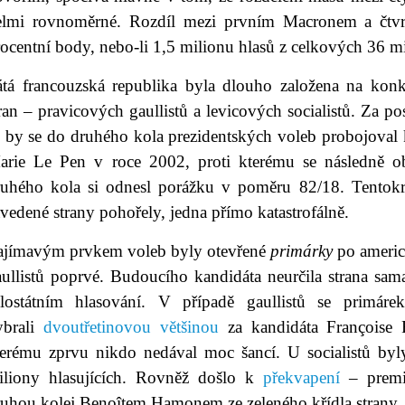
elmi rovnoměrné. Rozdíl mezi prvním Macronem a čt
ocentní body, nebo-li 1,5 milionu hlasů z celkových 36 mi
átá francouzská republika byla dlouho založena na konk
ran – pravicových gaullistů a levicových socialistů. Za pos
 by se do druhého kola prezidentských voleb probojoval ka
arie Le Pen v roce 2002, proti kterému se následně obr
ruhého kola si odnesl porážku v poměru 82/18. Tentokr
vedené strany pohořely, jedna přímo katastrofálně.
ajímavým prvkem voleb byly otevřené
primárky
po americ
ullistů poprvé. Budoucího kandidáta neurčila strana sama,
elostátním hlasování. V případě gaullistů se primárek
ybrali
dvoutřetinovou většinou
za kandidáta Françoise F
terému zprvu nikdo nedával moc šancí. U socialistů byl
iliony hlasujících. Rovněž došlo k
překvapení
– premi
ruhou kolej Benoîtem Hamonem ze zeleného křídla strany.