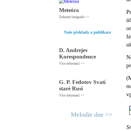
Meteóra
Pr
Zobrazit fotografii >>
ú
o
Naše překlady a publikace
f
uk
D. Andrejev
Korespondence
Ne
Více informací >>
pr
(
G. P. Fedotov Svatí
m
staré Rusi
v
Více informací >>
Melodie dne >>
S