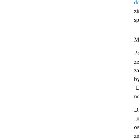
d
z
sp
Ma
P
z
za
b
D
n
D
„n
o
z