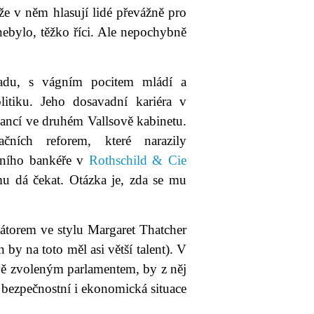
že v něm hlasují lidé převážně pro
nebylo, těžko říci. Ale nepochybně
adu, s vágním pocitem mládí a
itiku. Jeho dosavadní kariéra v
inancí ve druhém Vallsově kabinetu.
čních reforem, které narazily
ičního bankéře v
Rothschild & Cie
u dá čekat. Otázka je, zda se mu
átorem ve stylu Margaret Thatcher
by na toto měl asi větší talent). V
ově zvoleným parlamentem, by z něj
 bezpečnostní i ekonomická situace