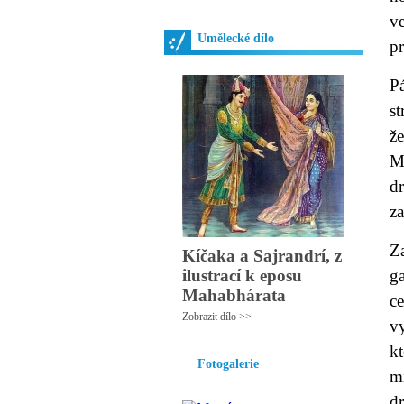
v
Umělecké dílo
pr
P
st
že
M
d
za
Z
Kíčaka a Sajrandrí, z
ilustrací k eposu
ga
Mahabhárata
c
Zobrazit dílo >>
v
k
Fotogalerie
m
d