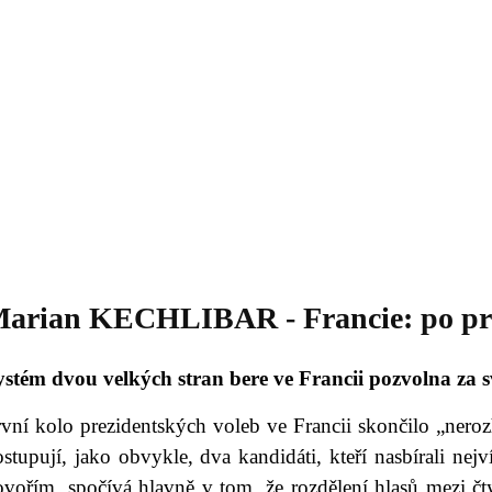
Daniil
 morálky je
ou rozvoje
Knihovna
Hudba
Fotogalerie
Videogalerie
Témata
Dop
arian KECHLIBAR - Francie: po pr
ystém dvou velkých stran bere ve Francii pozvolna za s
rvní kolo prezidentských voleb ve Francii skončilo „ner
stupují, jako obvykle, dva kandidáti, kteří nasbírali nej
ovořím, spočívá hlavně v tom, že rozdělení hlasů mezi čt