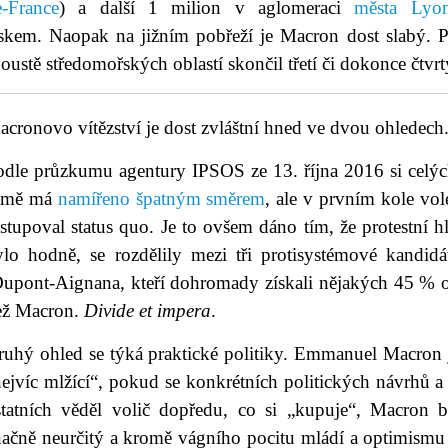
e-France
) a další 1 milion v aglomeraci
města Lyo
iskem. Naopak na jižním pobřeží je Macron dost slabý. Př
oustě středomořských oblastí skončil třetí či dokonce čtvrt
cronovo vítězství je dost zvláštní hned ve dvou ohledech
odle průzkumu agentury IPSOS ze 13. října 2016 si celýc
emě má
namířeno špatným směrem
, ale v prvním kole vo
stupoval status quo. Je to ovšem dáno tím, že protestní h
ylo hodně, se rozdělily mezi tři protisystémové kandi
upont-Aignana, kteří dohromady získali nějakých 45 % od
ež Macron.
Divide et impera
.
ruhý ohled se týká praktické politiky. Emmanuel Macron j
ejvíc mlžící“, pokud se konkrétních politických návrhů a
statních věděl volič dopředu, co si „kupuje“, Macron 
načně neurčitý a kromě vágního pocitu mládí a optimismu