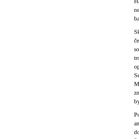
H
ne
b
S
č
s
t
o
S
M
z
by
P
an
d