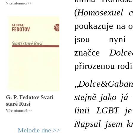
Více informací >>
(
Homosexuel c
poukazuje na o
jsou nyní
značce
Dolc
přirozenou rodi
„
Dolce&Gabana
stejně jako já
G. P. Fedotov Svatí
staré Rusi
linii LGBT je
Více informací >>
Napsal jsem kn
Melodie dne >>