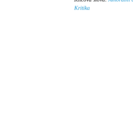
Kritika
© 2011 Rodon.CZ
Hlavní stránka
|
Knihovna
|
Uměn
Všechna práva vyhrazena
Podmínky užití
|
Mapa stránek
|
Kont