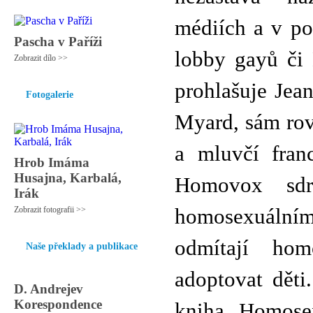
médiích a v pol
Pascha v Paříži
lobby gayů či 
Zobrazit dílo >>
prohlašuje Jea
Fotogalerie
Myard, sám ro
a mluvčí fran
Hrob Imáma
Husajna, Karbalá,
Homovox sdru
Irák
Zobrazit fotografii >>
homosexuálním
odmítají hom
Naše překlady a publikace
adoptovat děti
D. Andrejev
Korespondence
kniha Homosex