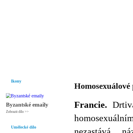
Vzrůst mravnosti a morálky je
nezbytnou podmínkou rozvoje
společnosti.
Úvod
Ikony
Hesychasmus
Umění
Knihovna
Hudba
Fot
Ikony
Homosexuálové 
Francie.
Drtivá
Byzantské emaily
Zobrazit dílo >>
homosexuál
Umělecké dílo
nezastává ná