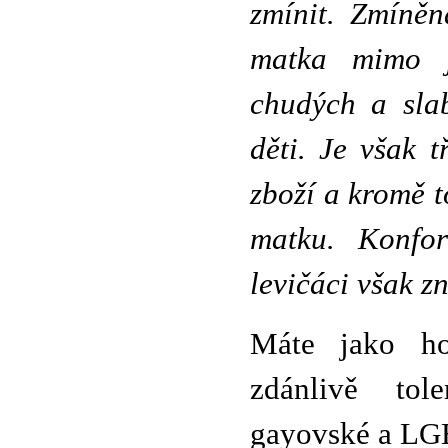
zmínit. Zmíněn
matka mimo ji
chudých a slab
děti. Je však t
zboží a kromě t
matku. Konfor
levičáci však z
Máte jako ho
zdánlivě tol
gayovské a LG