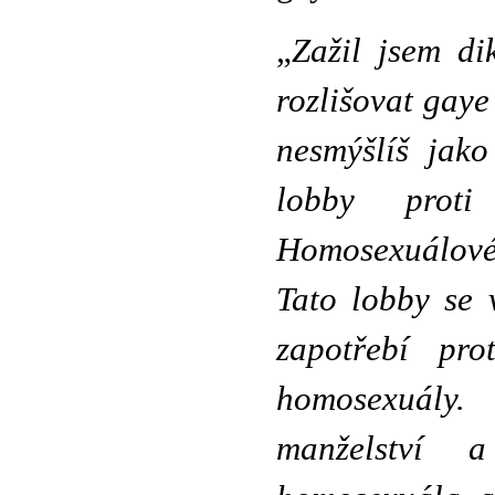
„
Zažil jsem di
rozlišovat gay
nesmýšlíš jak
lobby proti
Homosexuálové 
Tato lobby se 
zapotřebí pro
homosexuály.
manželství 