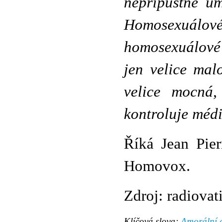
nepřípustné úm
Homosexuálov
homosexuálové 
jen velice mal
velice mocná,
kontroluje médi
Říká Jean Pie
Homovox.
Zdroj: radiovat
Klíčová slova:
Amorální 