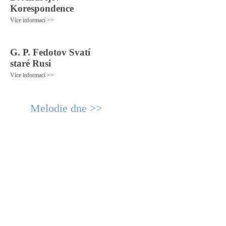
Korespondence
Více informací >>
G. P. Fedotov Svatí
staré Rusi
Více informací >>
Melodie dne >>
© 2011 Rodon.CZ
Hlavní stránka
|
Knihovna
|
Uměn
Všechna práva vyhrazena
Podmínky užití
|
Mapa stránek
|
Kont