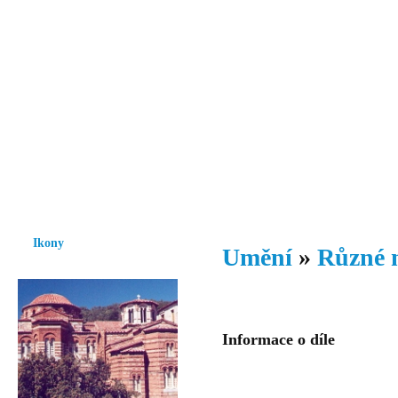
Vzrůst mravnosti a morálky je
nezbytnou podmínkou rozvoje
společnosti.
Úvod
Ikony
Hesychasmus
Umění
Knihovna
Hudba
Fot
Ikony
Umění
»
Různé 
Informace o díle