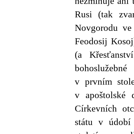
nezmiňuje ani t
Rusi (tak zva
Novgorodu ve 1
Feodosij Kosoj
(a Křesťanst
bohoslužebné 
v prvním stole
v apoštolské 
Církevních ot
státu v údobí