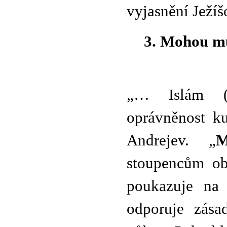
vyjasnění Ježíš
3. Mohou mu
„… Islám (su
oprávněnost k
Andrejev. „
M
stoupencům ob
poukazuje na 
odporuje zása