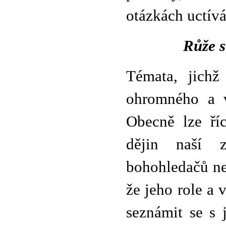
otázkách uctív
Růže s
Témata, jichž
ohromného a v
Obecně lze ří
dějin naší 
bohohledačů nej
že jeho role a
seznámit se s 