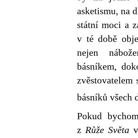
asketismu, na dr
státní moci a z
v té době obje
nejen nábož
básníkem, doko
zvěstovatelem 
básníků všech 
Pokud bychom 
z
Růže Světa
vy