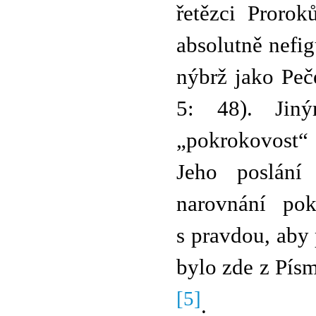
řetězci Proro
absolutně nefig
nýbrž jako Peč
5: 48). Jin
„pokrokovost“
Jeho poslání 
narovnání pok
s pravdou, aby 
bylo zde z Pís
[5]
.