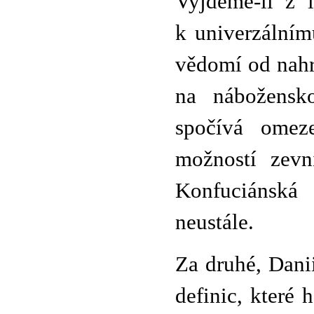
Vyjdeme-li z 
k univerzálním
vědomí od nahr
na nábožensk
spočívá omeze
možností zevn
Konfuciánská 
neustále.
Za druhé, Dani
definic, které