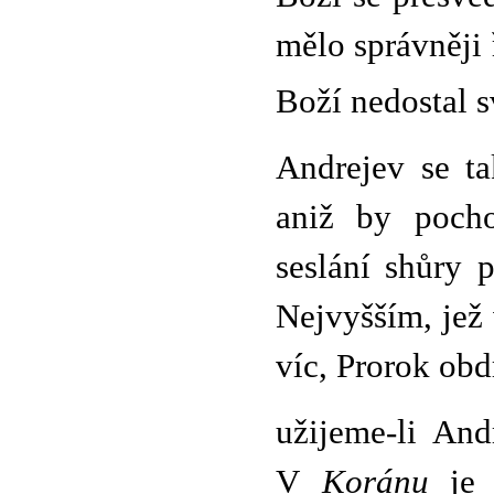
mělo správněji 
Boží nedostal s
Andrejev se ta
aniž by pocho
seslání shůry 
Nejvyšším, jež
víc, Prorok obd
užijeme-li And
V
Koránu
je ř