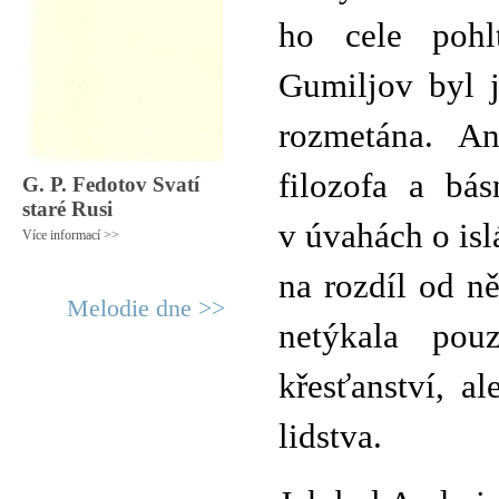
ho cele pohl
Gumiljov byl j
rozmetána. A
filozofa a bá
G. P. Fedotov Svatí
staré Rusi
v úvahách o isl
Více informací >>
na rozdíl od ně
Melodie dne >>
netýkala pouz
křesťanství, a
lidstva.