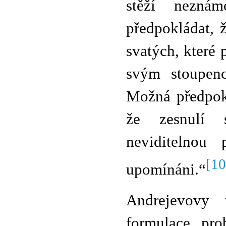
stěží nezn
předpokládat, ž
svatých, které 
svým stoupenc
Možná předpokl
že zesnulí s
neviditelnou
[10
upomínáni.“
Andrejevovy
formulace pr