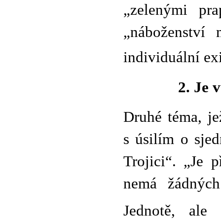
„zelenými pra
„náboženství 
individuální exi
2. Je 
Druhé téma, je
s úsilím o sj
Trojici“. „Je 
nemá žádných
Jednotě, ale