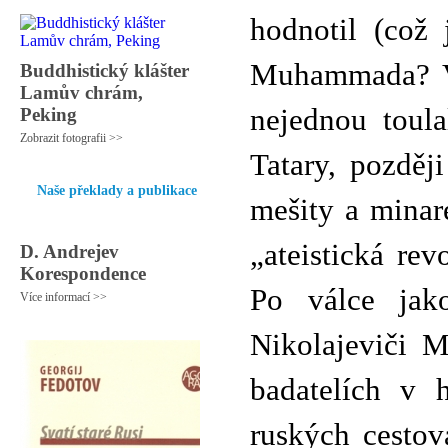
hodnotil (což
Muhammada? V 
Buddhistický klášter
Lamův chrám,
nejednou toul
Peking
Zobrazit fotografii >>
Tatary, pozděj
Naše překlady a publikace
mešity a minar
„ateistická re
D. Andrejev
Korespondence
Po válce jako
Více informací >>
Nikolajeviči 
badatelích v 
ruských cestov