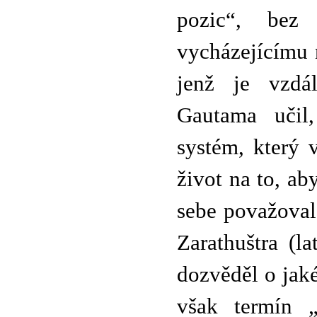
pozic“, bez 
vycházejícímu 
jenž je vzdá
Gautama učil,
systém, který 
život na to, a
sebe považoval
Zarathuštra (l
dozvěděl o jak
však termín „