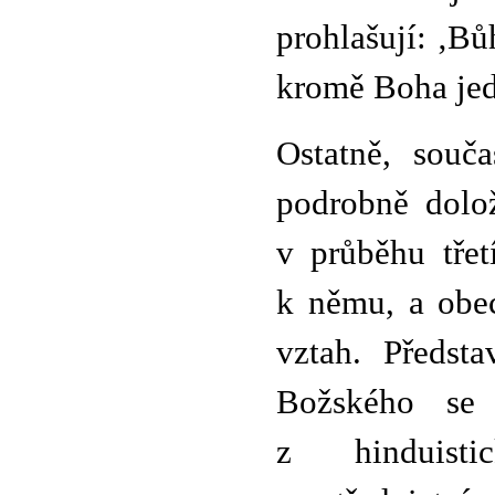
prohlašují: ‚Bůh
kromě Boha jed
Ostatně, souč
podrobně dolož
v průběhu třet
k němu, a obec
vztah. Předst
Božského se 
z hinduisti