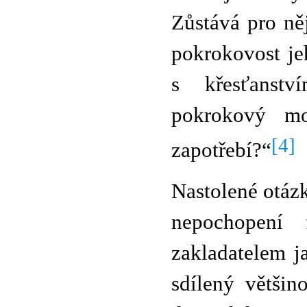
Zůstává pro ně
pokrokovost je
s křesťanstv
pokrokový mo
[4]
zapotřebí?“
Nastolené otáz
nepochopení
zakladatelem j
sdílený většin