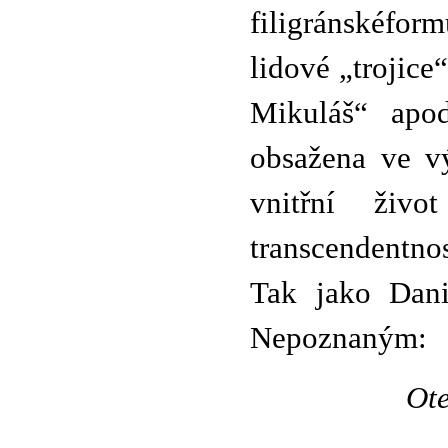
filigránskéfor
lidové „trojice
Mikuláš“ apod
obsažena ve v
vnitřní živ
transcendentno
Tak jako Dani
Nepoznaným:
Ote