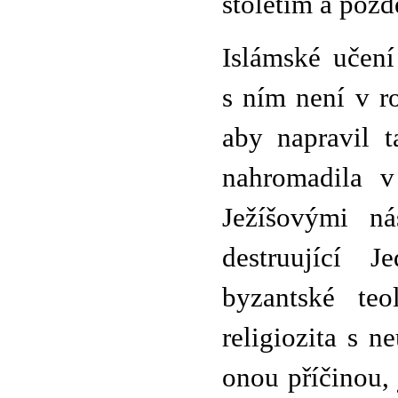
stoletím a pozdě
Islámské učení
s ním není v 
aby napravil t
nahromadila v
Ježíšovými ná
destruující 
byzantské teo
religiozita s 
onou příčinou,