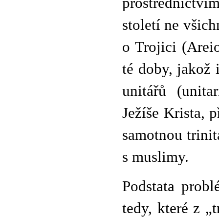
prostřednictví
století ne všic
o Trojici (Arei
té doby, jakož 
unitářů (unita
Ježíše Krista, 
samotnou trinit
s muslimy.
Podstata probl
tedy, které z 