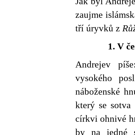
Jak byl Andreje
zaujme islámsk
tří úryvků z
Růž
1. V 
Andrejev píš
vysokého posl
náboženské hn
který se sotva
církvi ohnivé h
by na jedné st