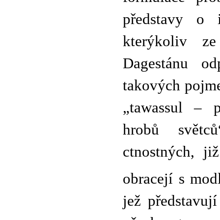
představy o
kterýkoliv z
Dagestánu odp
takových pojme
„tawassul – pr
hrobů světc
ctnostných, ji
obracejí s modl
jež představuj