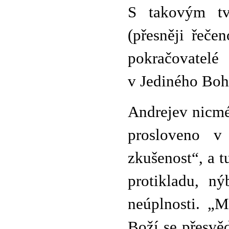
S takovým tvr
(přesněji řečen
pokračovatel
v Jediného Boh
Andrejev nicm
prosloveno 
zkušenost“, a t
protikladu, n
neúplnosti. „M
Boží se přesvěd