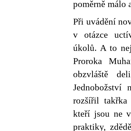
poměrně málo a
Při uvádění nov
v otázce uctí
úkolů. A to ne
Proroka Muha
obzvláště del
Jednobožství 
rozšířil takřka
kteří jsou ne 
praktiky, zděd