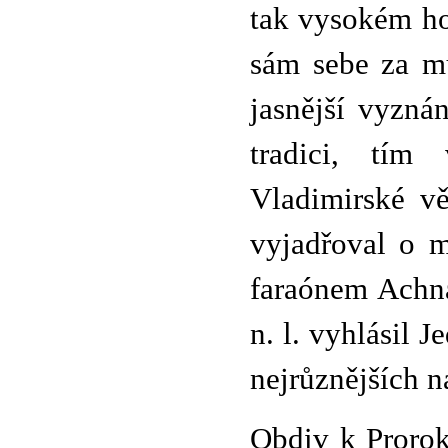
tak vysokém ho
sám sebe za mu
jasnější vyznán
tradici, tím 
Vladimirské vě
vyjadřoval o m
faraónem Achna
n. l. vyhlásil J
nejrůznějších 
Obdiv k Prorok