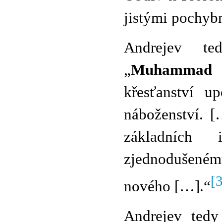
jistými pochybn
Andrejev te
„
Muhammad
d
křesťanství u
náboženství. 
základních 
zjednodušenému
[
nového […].“
Andrejev tedy