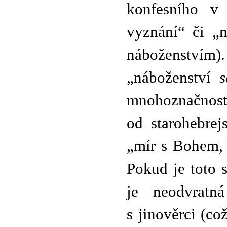
konfesního v
vyznání“ či „n
náboženství
„náboženství
s
mnohoznačnost
od starohebre
„mír s Bohem, 
Pokud je toto 
je neodvratn
s jinověrci (co