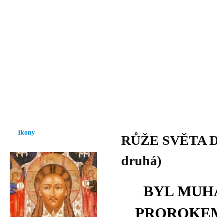
Vzrůst mravnosti a morálky je
nezbytnou podmínkou rozvoje
společnosti.
Úvod
Ikony
Hesychasmus
Umění
Knihovna
Hudba
Fot
Ikony
RŮŽE SVĚTA D
druhá)
BYL MUH
PROROKEM