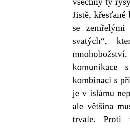
všechny ty rysy
Jistě, křesťané
se zemřelými 
svatých“, kt
mnohobožstv
komunikace s
kombinaci s př
je v islámu nep
ale většina mu
trvale. Proti