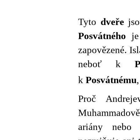
Tyto
dveře
jso
Posvátného
je
zapovězené. Isl
neboť k
P
k
Posvátnému
Proč Andrej
Muhammadově 
ariány nebo d