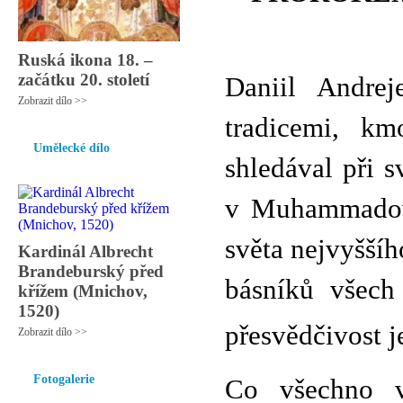
Ruská ikona 18. –
začátku 20. století
Daniil Andrej
Zobrazit dílo >>
tradicemi, km
Umělecké dílo
shledával při 
v Muhammadovi
světa nejvyššíh
Kardinál Albrecht
Brandeburský před
básníků všech
křížem (Mnichov,
1520)
přesvědčivost j
Zobrazit dílo >>
Fotogalerie
Co všechno v