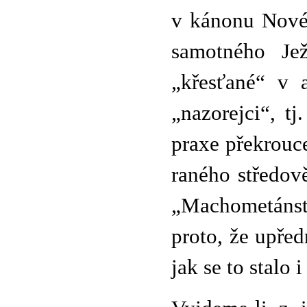
v kánonu Nové
samotného Jež
„křesťané“ v a
„nazorejci“, tj
praxe překrouc
raného středov
„Machometánst
proto, že upře
jak se to stalo 