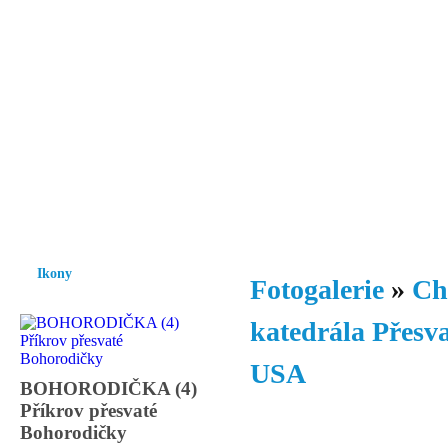
Vzrůst mravnosti a morálky je
nezbytnou podmínkou rozvoje
společnosti.
Úvod
Ikony
Hesychasmus
Umění
Knihovna
Hudba
Fot
Ikony
Fotogalerie
»
Ch
katedrála Přesva
USA
BOHORODIČKA (4)
Příkrov přesvaté
Bohorodičky