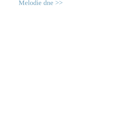
Melodie dne >>
© 2011 Rodon.CZ
Hlavní stránka
|
Knihovna
|
Uměn
Všechna práva vyhrazena
Podmínky užití
|
Mapa stránek
|
Kont