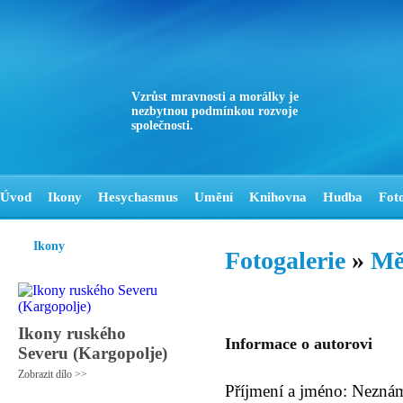
Vzrůst mravnosti a morálky je
nezbytnou podmínkou rozvoje
společnosti.
Úvod
Ikony
Hesychasmus
Umění
Knihovna
Hudba
Fot
Ikony
Fotogalerie
»
Mě
Ikony ruského
Informace o autorovi
Severu (Kargopolje)
Zobrazit dílo >>
Příjmení a jméno: Nezná