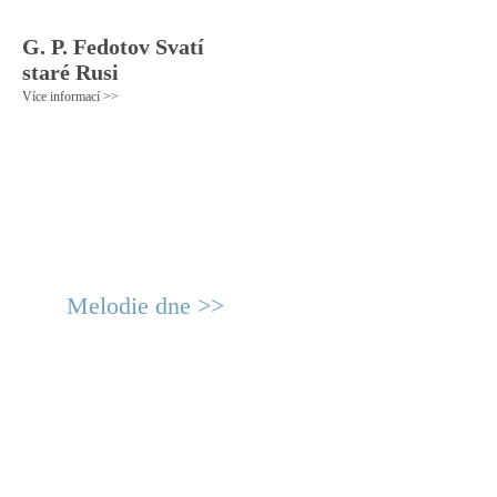
G. P. Fedotov Svatí
staré Rusi
Více informací >>
Melodie dne >>
© 2011 Rodon.CZ
Hlavní stránka
|
Knihovna
|
Uměn
Všechna práva vyhrazena
Podmínky užití
|
Mapa stránek
|
Kont