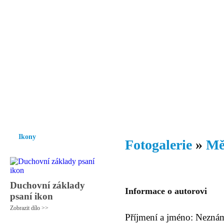
Vzrůst mravnosti a morálky je
nezbytnou podmínkou rozvoje
společnosti.
Úvod
Ikony
Hesychasmus
Umění
Knihovna
Hudba
Fot
Ikony
Fotogalerie
»
Mě
Duchovní základy
Informace o autorovi
psaní ikon
Zobrazit dílo >>
Příjmení a jméno: Nezná