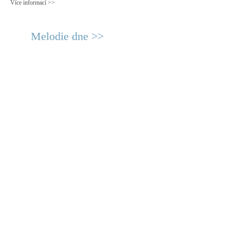
Více informací >>
Melodie dne >>
© 2011 Rodon.CZ
Hlavní stránka
|
Knihovna
|
Uměn
Všechna práva vyhrazena
Podmínky užití
|
Mapa stránek
|
Kont