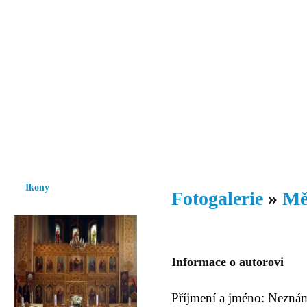
Vzrůst mravnosti a morálky je
nezbytnou podmínkou rozvoje
společnosti.
Úvod
Ikony
Hesychasmus
Umění
Knihovna
Hudba
Fot
Ikony
Fotogalerie
»
Mě
Informace o autorovi
Příjmení a jméno: Nezná