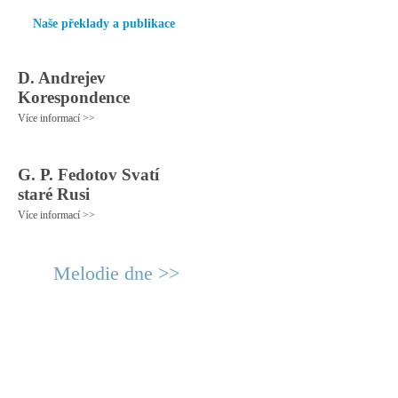
Naše překlady a publikace
D. Andrejev
Korespondence
Více informací >>
G. P. Fedotov Svatí
staré Rusi
Více informací >>
Melodie dne >>
© 2011 Rodon.CZ
Hlavní stránka
|
Knihovna
|
Uměn
Všechna práva vyhrazena
Podmínky užití
|
Mapa stránek
|
Kont