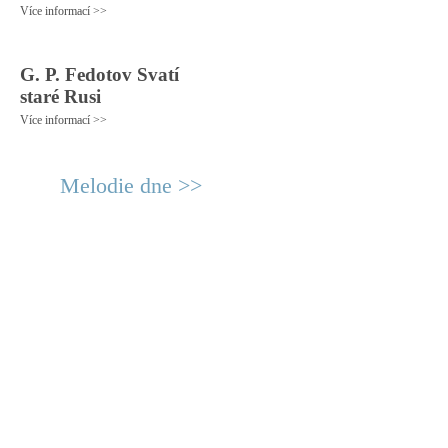
Více informací >>
G. P. Fedotov Svatí
staré Rusi
Více informací >>
Melodie dne >>
© 2011 Rodon.CZ
Hlavní stránka
|
Knihovna
|
Uměn
Všechna práva vyhrazena
Podmínky užití
|
Mapa stránek
|
Kont