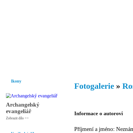
Vzrůst mravnosti a morálky je
nezbytnou podmínkou rozvoje
společnosti.
Úvod
Ikony
Hesychasmus
Umění
Knihovna
Hudba
Fot
Ikony
Fotogalerie
»
Ro
Archangelský
evangeliář
Informace o autorovi
Zobrazit dílo >>
Příjmení a jméno: Nezná