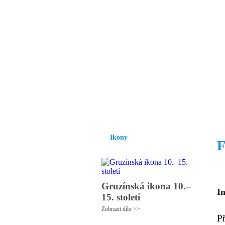
Vzrůst mravnosti a
nezbytnou podmínk
společnosti.
Úvod
Ikony
Hesychasmus
Umění
Ikony
F
Gruzínská ikona 10.–
I
15. století
Zobrazit dílo >>
P