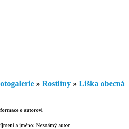
Daniil
 morálky je
ou rozvoje
Knihovna
Hudba
Fotogalerie
Videogalerie
Témata
Dop
otogalerie
»
Rostliny
»
Liška obecná
nformace o autorovi
říjmení a jméno: Neznámý autor