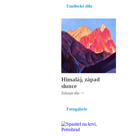
Umělecké dílo
Himaláj, západ
slunce
Zobrazit dílo >>
Fotogalerie