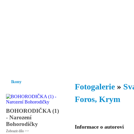
Vzrůst mravnosti a morálky je
nezbytnou podmínkou rozvoje
společnosti.
Úvod
Ikony
Hesychasmus
Umění
Knihovna
Hudba
Fot
Ikony
Fotogalerie
»
Sv
Foros, Krym
BOHORODIČKA (1)
- Narození
Bohorodičky
Informace o autorovi
Zobrazit dílo >>