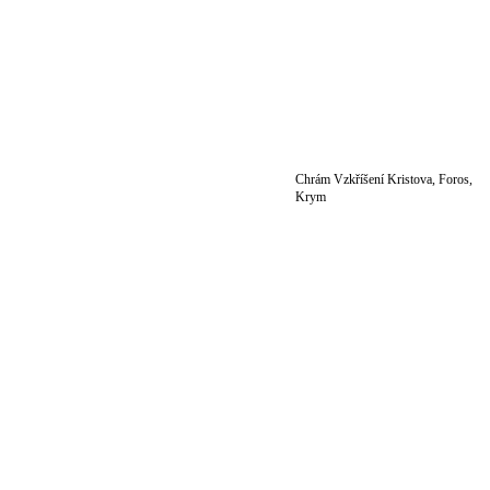
Chrám Vzkříšení Kristova, Foros,
Krym