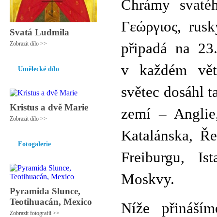
Chrámy svatéh
Γεώργιος, rus
Svatá Ludmila
Zobrazit dílo >>
připadá na 23
v každém vět
Umělecké dílo
světec dosáhl t
Kristus a dvě Marie
zemí ‒ Anglie
Zobrazit dílo >>
Katalánska, Ře
Fotogalerie
Freiburgu, Is
Moskvy.
Pyramida Slunce,
Teotihuacán, Mexico
Níže přináším
Zobrazit fotografii >>