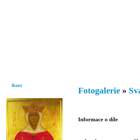
Vzrůst mravnosti a morálky je
nezbytnou podmínkou rozvoje
společnosti.
Úvod
Ikony
Hesychasmus
Umění
Knihovna
Hudba
Fot
Ikony
Fotogalerie
»
Sv
Informace o díle