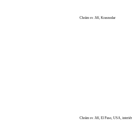
Chrám sv. Jiří, Krasnodar
Chrám sv. Jiří, El Paso, USA, interiér