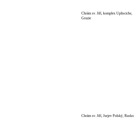
Chrám sv. Jiří, komplex Uplisciche,
Gruzie
Chrám sv. Jiří, Jurjev Polský, Rusko