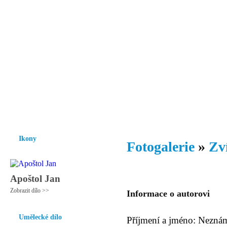
Vzrůst mravnosti a morálky je
nezbytnou podmínkou rozvoje
společnosti.
Úvod
Ikony
Hesychasmus
Umění
Knihovna
Hudba
Fot
Ikony
Fotogalerie
»
Zv
Apoštol Jan
Zobrazit dílo >>
Informace o autorovi
Umělecké dílo
Příjmení a jméno: Nezná