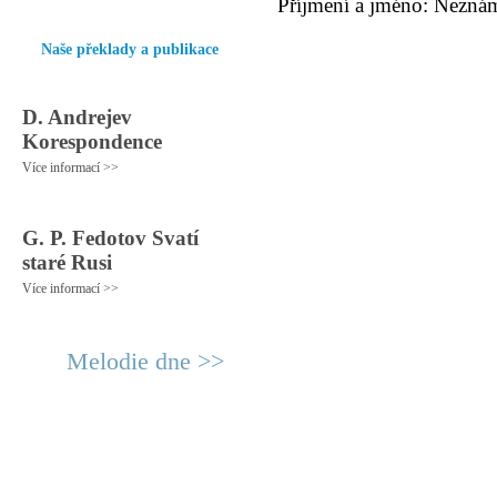
Příjmení a jméno: Nezná
Naše překlady a publikace
D. Andrejev
Korespondence
Více informací >>
G. P. Fedotov Svatí
staré Rusi
Více informací >>
Melodie dne >>
© 2011 Rodon.CZ
Hlavní stránka
|
Knihovna
|
Uměn
Všechna práva vyhrazena
Podmínky užití
|
Mapa stránek
|
Kont