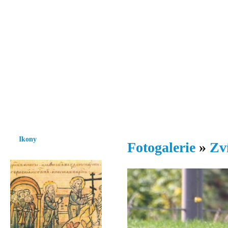
Vzrůst mravnosti a morálky je
nezbytnou podmínkou rozvoje
společnosti.
Úvod
Ikony
Hesychasmus
Umění
Knihovna
Hudba
Fot
Ikony
Fotogalerie
»
Zv