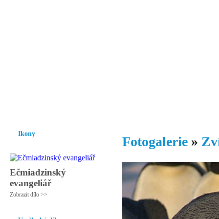
Vzrůst mravnosti a morálky je
nezbytnou podmínkou rozvoje
společnosti.
Úvod
Ikony
Hesychasmus
Umění
Knihovna
Hudba
Fot
Ikony
Fotogalerie
»
Zv
Ečmiadzinský
evangeliář
Zobrazit dílo >>