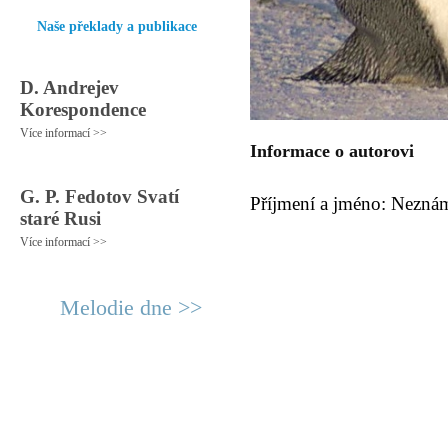
Naše překlady a publikace
D. Andrejev
Korespondence
Více informací >>
Informace o autorovi
G. P. Fedotov Svatí
Příjmení a jméno: Nezná
staré Rusi
Více informací >>
Melodie dne >>
© 2011 Rodon.CZ
Hlavní stránka
|
Knihovna
|
Uměn
Všechna práva vyhrazena
Podmínky užití
|
Mapa stránek
|
Kont