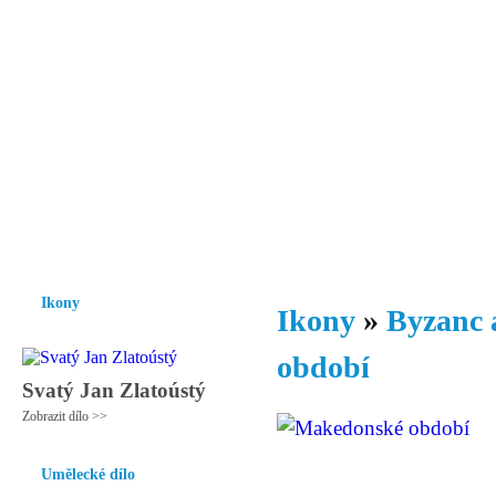
Vzrůst mravnosti a morálky je
nezbytnou podmínkou rozvoje
společnosti.
Úvod
Ikony
Hesychasmus
Umění
Knihovna
Hudba
Fot
Ikony
Ikony
»
Byzanc 
období
Svatý Jan Zlatoústý
Zobrazit dílo >>
Umělecké dílo