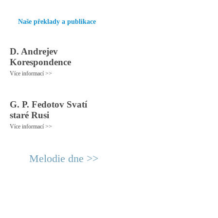
Naše překlady a publikace
D. Andrejev
Korespondence
Více informací >>
G. P. Fedotov Svatí
staré Rusi
Více informací >>
Melodie dne >>
© 2011 Rodon.CZ
Hlavní stránka
|
Knihovna
|
Uměn
Všechna práva vyhrazena
Podmínky užití
|
Mapa stránek
|
Kont