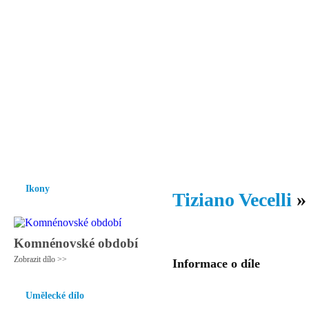
Vzrůst mravnosti a morálky je
nezbytnou podmínkou rozvoje
společnosti.
Úvod
Ikony
Hesychasmus
Umění
Knihovna
Hudba
Fot
Ikony
Tiziano Vecelli
Komnénovské období
Zobrazit dílo >>
Informace o díle
Umělecké dílo