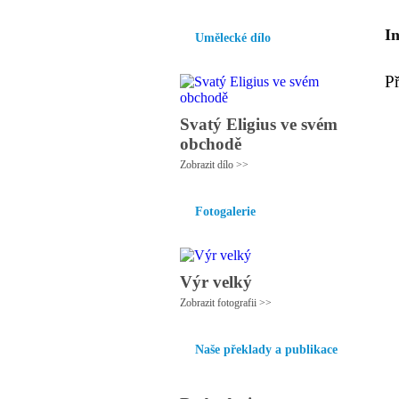
I
Umělecké dílo
P
Svatý Eligius ve svém
obchodě
Zobrazit dílo >>
Fotogalerie
Výr velký
Zobrazit fotografii >>
Naše překlady a publikace