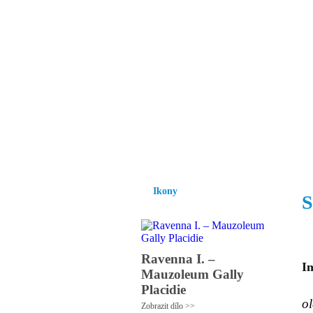
Vzrůst mravnosti a
nezbytnou podmínk
společnosti.
Úvod
Ikony
Hesychasmus
Umění
Ikony
S
Ravenna I. –
In
Mauzoleum Gally
Placidie
ol
Zobrazit dílo >>