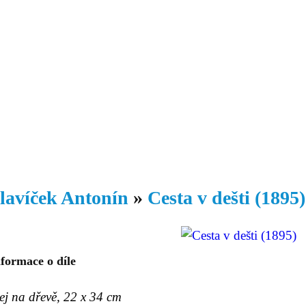
Daniil
 morálky je
ou rozvoje
Knihovna
Hudba
Fotogalerie
Videogalerie
Témata
Dop
lavíček Antonín
»
Cesta v dešti (1895)
formace o díle
ej na dřevě, 22 x 34 cm