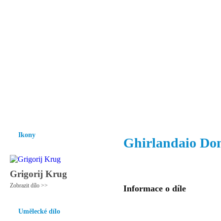
Vzrůst mravnosti a morálky je
nezbytnou podmínkou rozvoje
společnosti.
Úvod
Ikony
Hesychasmus
Umění
Knihovna
Hudba
Fot
Ikony
Ghirlandaio Do
Grigorij Krug
Zobrazit dílo >>
Informace o díle
Umělecké dílo