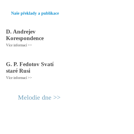
Naše překlady a publikace
D. Andrejev
Korespondence
Více informací >>
G. P. Fedotov Svatí
staré Rusi
Více informací >>
Melodie dne >>
© 2011 Rodon.CZ
Hlavní stránka
|
Knihovna
|
Uměn
Všechna práva vyhrazena
Podmínky užití
|
Mapa stránek
|
Kont