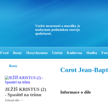
Vzrůst mravnosti a morálky je
nezbytnou podmínkou rozvoje
společnosti.
Úvod
Ikony
Hesychasmus
Umění
Knihovna
Hudba
Fot
Ikony
Corot Jean-Bapt
JEŽÍŠ KRISTUS (2)
Informace o díle
- Spasitel na trůnu
Zobrazit dílo >>