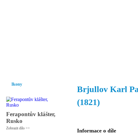
Vzrůst mravnosti a morálky je
nezbytnou podmínkou rozvoje
společnosti.
Úvod
Ikony
Hesychasmus
Umění
Knihovna
Hudba
Fot
Ikony
Brjullov Karl Pa
(1821)
Ferapontův klášter,
Rusko
Zobrazit dílo >>
Informace o díle