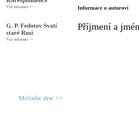
Korespondence
Více informací >>
Informace o autorovi
Příjmení a jmé
G. P. Fedotov Svatí
staré Rusi
Více informací >>
Melodie dne >>
© 2011 Rodon.CZ
Hlavní stránka
|
Knihovna
|
Uměn
Všechna práva vyhrazena
Podmínky užití
|
Mapa stránek
|
Kont