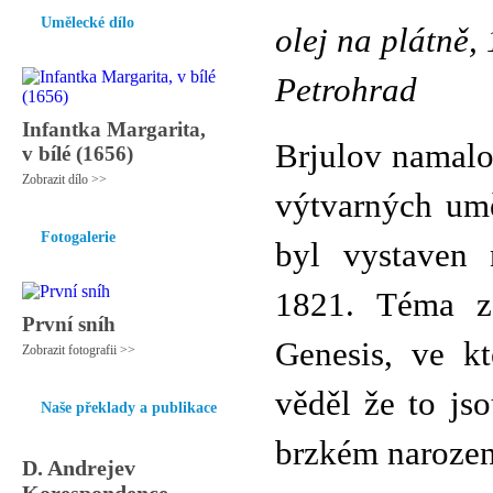
Umělecké dílo
olej na plátně,
Petrohrad
Infantka Margarita,
Brjulov namalo
v bílé (1656)
Zobrazit dílo >>
výtvarných umě
Fotogalerie
byl vystaven 
1821. Téma zo
První sníh
Genesis, ve kt
Zobrazit fotografii >>
věděl že to js
Naše překlady a publikace
brzkém narozen
D. Andrejev