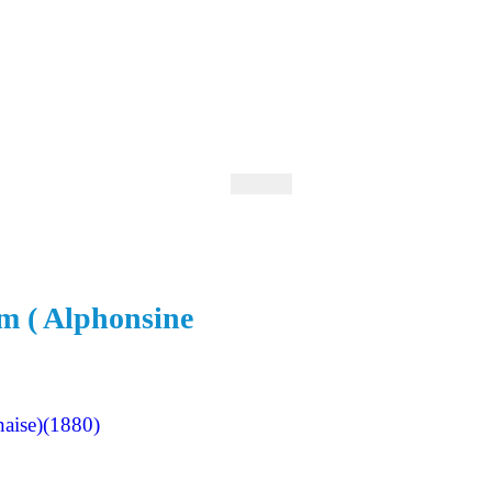
 Andrejev
Fond Daniila Andrejeva
oručujeme
Naše knihovna
em ( Alphonsine