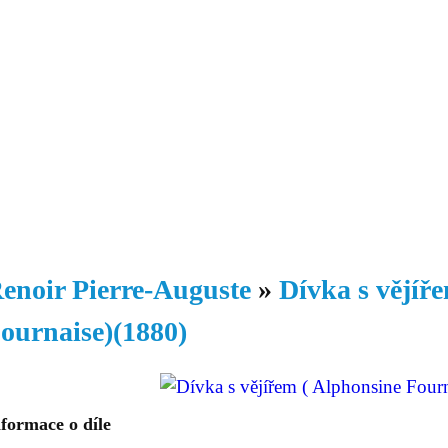
Daniil
 morálky je
ou rozvoje
Knihovna
Hudba
Fotogalerie
Videogalerie
Témata
Dop
enoir Pierre-Auguste
»
Dívka s vějíř
ournaise)(1880)
formace o díle