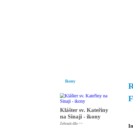
Vzrůst mravnosti a
nezbytnou podmínk
společnosti.
Úvod
Ikony
Hesychasmus
Umění
Ikony
R
F
Klášter sv. Kateřiny
na Sinaji - ikony
Zobrazit dílo >>
In