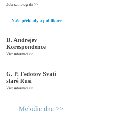
Zobrazit fotografii >>
Naše překlady a publikace
D. Andrejev
Korespondence
Více informací >>
G. P. Fedotov Svatí
staré Rusi
Více informací >>
Melodie dne >>
© 2011 Rodon.CZ
Hlavní stránka
|
Knihovna
|
Uměn