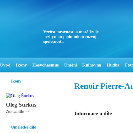
Vzrůst mravnosti a morálky je
nezbytnou podmínkou rozvoje
společnosti.
Úvod
Ikony
Hesychasmus
Umění
Knihovna
Hudba
Fot
Ikony
Renoir Pierre-A
Oleg Šurkus
Zobrazit dílo >>
Informace o díle
Umělecké dílo