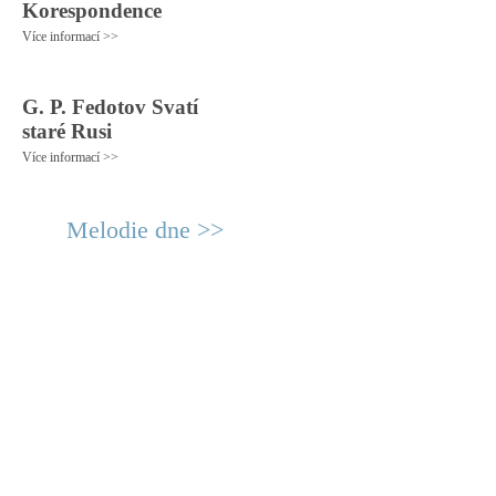
Korespondence
Více informací >>
G. P. Fedotov Svatí
staré Rusi
Více informací >>
Melodie dne >>
© 2011 Rodon.CZ
Hlavní stránka
|
Knihovna
|
Uměn
Všechna práva vyhrazena
Podmínky užití
|
Mapa stránek
|
Kont