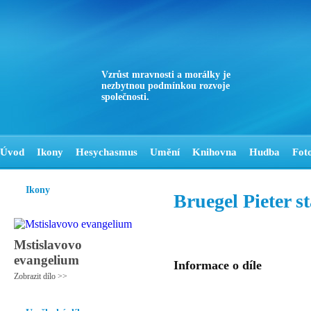
Vzrůst mravnosti a morálky je
nezbytnou podmínkou rozvoje
společnosti.
Úvod
Ikony
Hesychasmus
Umění
Knihovna
Hudba
Fot
Ikony
Bruegel Pieter st
Mstislavovo
evangelium
Informace o díle
Zobrazit dílo >>