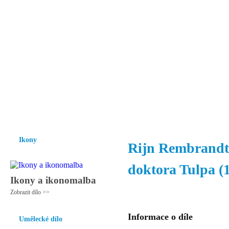
Vzrůst mravnosti a morálky je
nezbytnou podmínkou rozvoje
společnosti.
Úvod
Ikony
Hesychasmus
Umění
Knihovna
Hudba
Fot
Ikony
Rijn Rembrandt
doktora Tulpa (
Ikony a ikonomalba
Zobrazit dílo >>
Informace o díle
Umělecké dílo