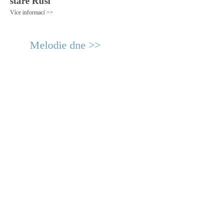
staré Rusi
Více informací >>
Melodie dne >>
© 2011 Rodon.CZ
Hlavní stránka
|
Knihovna
|
Uměn
Všechna práva vyhrazena
Podmínky užití
|
Mapa stránek
|
Kont