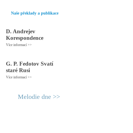
Naše překlady a publikace
D. Andrejev
Korespondence
Více informací >>
G. P. Fedotov Svatí
staré Rusi
Více informací >>
Melodie dne >>
© 2011 Rodon.CZ
Hlavní stránka
|
Knihovna
|
Uměn
Všechna práva vyhrazena
Podmínky užití
|
Mapa stránek
|
Kont