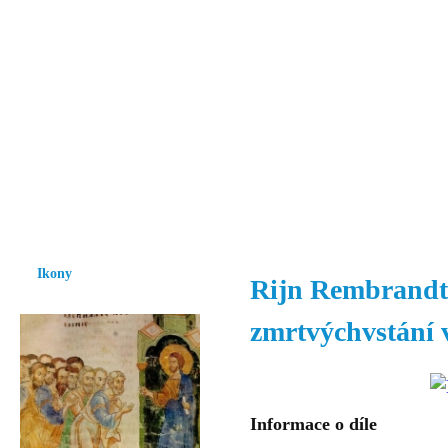
Vzrůst mravnosti a morálky je
nezbytnou podmínkou rozvoje
společnosti.
Úvod
Ikony
Hesychasmus
Umění
Knihovna
Hudba
Fot
Ikony
Rijn Rembrandt
zmrtvýchvstání 
Informace o díle