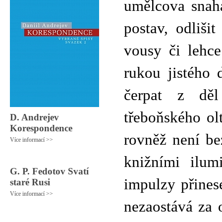
umělcova snaha
postav, odliši
vousy či lehc
rukou jistého 
čerpat z děl
třeboňského ol
D. Andrejev
Korespondence
rovněž není be
Více informací >>
knižními ilum
G. P. Fedotov Svatí
impulzy přines
staré Rusi
Více informací >>
nezaostává za o