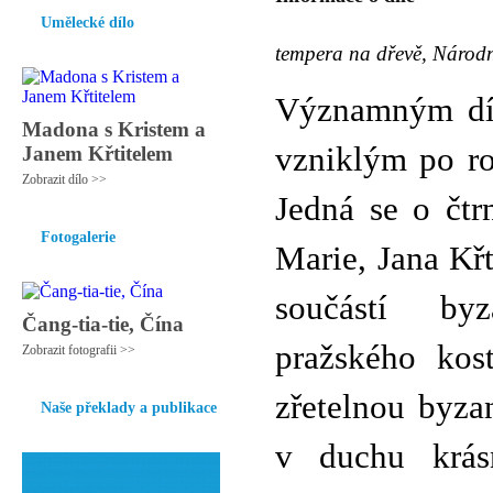
Umělecké dílo
tempera na dřevě, Národn
Významným díl
Madona s Kristem a
vzniklým po ro
Janem Křtitelem
Zobrazit dílo >>
Jedná se o čtr
Fotogalerie
Marie, Jana Křt
součástí byz
Čang-tia-tie, Čína
pražského kos
Zobrazit fotografii >>
zřetelnou byza
Naše překlady a publikace
v duchu krás