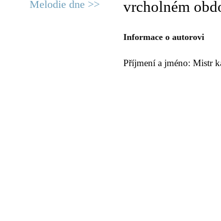
Melodie dne >>
vrcholném obdo
Informace o autorovi
Příjmení a jméno: Mistr 
© 2011 Rodon.CZ
Hlavní stránka
|
Knihovna
|
Uměn
Všechna práva vyhrazena
Podmínky užití
|
Mapa stránek
|
Kont