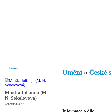
Vzrůst mravnosti a morálky je
nezbytnou podmínkou rozvoje
společnosti.
Úvod
Ikony
Hesychasmus
Umění
Knihovna
Hudba
Fot
Ikony
Umění
»
České s
Mniška Iulianija (M.
N. Sokolovová)
Zobrazit dílo >>
Informace o díle