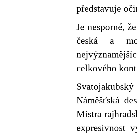
představuje oč
Je nesporné, že
česká a mo
nejvýznamější
celkového kont
Svatojakubský
Náměšťská des
Mistra rajhrads
expresivnost v