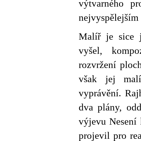
výtvarného pr
nejvyspělejší
Malíř je sice
vyšel, kompoz
rozvržení ploc
však jej mal
vyprávění. Raj
dva plány, odd
výjevu Nesení 
projevil pro re