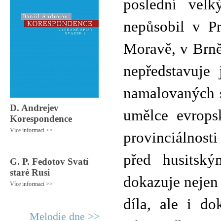
poslední velk
nepůsobil v P
Moravě, v Brně
nepředstavuje 
namalovaných 
D. Andrejev
umělce evropsk
Korespondence
Více informací >>
provinciálnost
před husitský
G. P. Fedotov Svatí
staré Rusi
dokazuje nejen
Více informací >>
díla, ale i do
Melodie dne >>