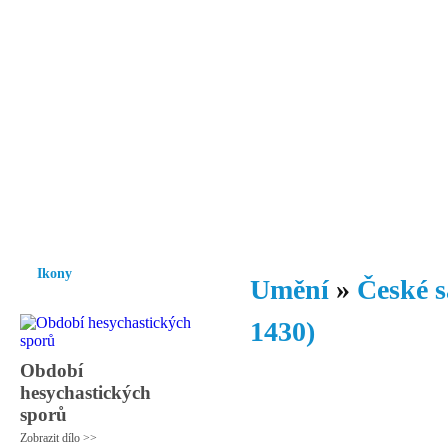
Vzrůst mravnosti a morálky je
nezbytnou podmínkou rozvoje
společnosti.
Úvod
Ikony
Hesychasmus
Umění
Knihovna
Hudba
Fot
Ikony
Umění
»
České s
1430)
Období
hesychastických
sporů
Zobrazit dílo >>