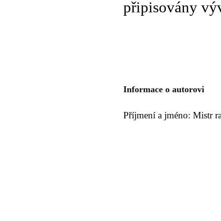
připisovány vý
Informace o autorovi
Příjmení a jméno: Mistr r
© 2011 Rodon.CZ
Hlavní stránka
|
Knihovna
|
Uměn
Všechna práva vyhrazena
Podmínky užití
|
Mapa stránek
|
Kont