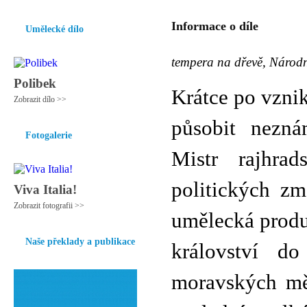
Informace o díle
Umělecké dílo
tempera na dřevě, Národn
Polibek
Krátce po vzni
Zobrazit dílo >>
působit nezn
Fotogalerie
Mistr rajhrad
politických zm
Viva Italia!
Zobrazit fotografii >>
umělecká produ
Naše překlady a publikace
království do
moravských měs