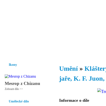
Vzrůst mravnosti a morálky je
nezbytnou podmínkou rozvoje
společnosti.
Úvod
Ikony
Hesychasmus
Umění
Knihovna
Hudba
Fot
Ikony
Umění
»
Klášter
jaře, K. F. Juon,
Mesrop z Chizanu
Zobrazit dílo >>
Informace o díle
Umělecké dílo