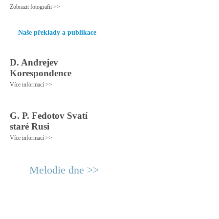
Zobrazit fotografii >>
Naše překlady a publikace
D. Andrejev
Korespondence
Více informací >>
G. P. Fedotov Svatí
staré Rusi
Více informací >>
Melodie dne >>
© 2011 Rodon.CZ
Hlavní stránka
|
Knihovna
|
Uměn