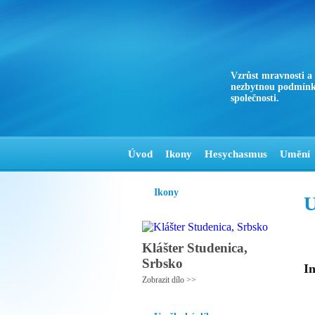
Vzrůst mravnosti a
nezbytnou podmínk
společnosti.
Úvod
Ikony
Hesychasmus
Umění
Ikony
U
Klášter Studenica,
Srbsko
In
Zobrazit dílo >>