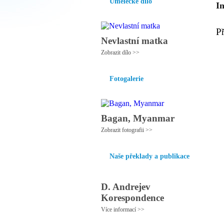
Umělecké dílo
I
P
Nevlastní matka
Zobrazit dílo >>
Fotogalerie
Bagan, Myanmar
Zobrazit fotografii >>
Naše překlady a publikace
D. Andrejev
Korespondence
Více informací >>