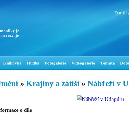
Daniil
 morálky je
ou rozvoje
Knihovna
Hudba
Fotogalerie
Videogalerie
Témata
Dop
mění
»
Krajiny a zátiší
»
Nábřeží v 
formace o díle