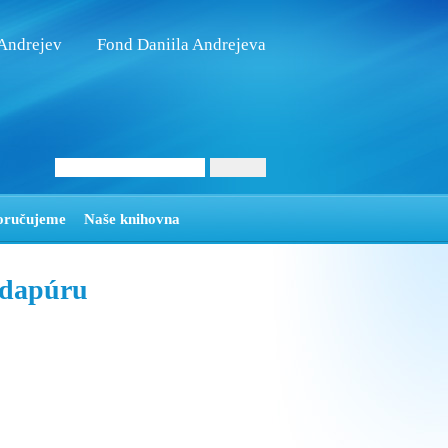
 Andrejev
Fond Daniila Andrejeva
oručujeme
Naše knihovna
Udapúru