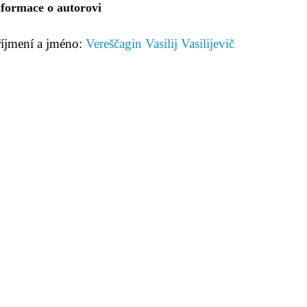
nformace o autorovi
říjmení a jméno:
Vereščagin Vasilij Vasilijevič