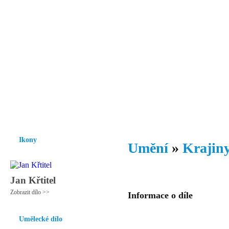
Vzrůst mravnosti a morálky je
nezbytnou podmínkou rozvoje
společnosti.
Úvod
Ikony
Hesychasmus
Umění
Knihovna
Hudba
Fot
Ikony
Umění
»
Krajiny
Jan Křtitel
Zobrazit dílo >>
Informace o díle
Umělecké dílo