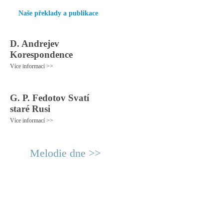
Naše překlady a publikace
D. Andrejev
Korespondence
Více informací >>
G. P. Fedotov Svatí
staré Rusi
Více informací >>
Melodie dne >>
© 2011 Rodon.CZ
Hlavní stránka
|
Knihovna
|
Uměn
Všechna práva vyhrazena
Podmínky užití
|
Mapa stránek
|
Kont