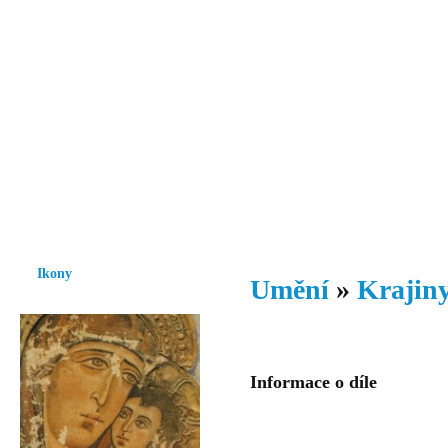
Vzrůst mravnosti a morálky je
nezbytnou podmínkou rozvoje
společnosti.
Úvod
Ikony
Hesychasmus
Umění
Knihovna
Hudba
Fot
Ikony
Umění
»
Krajiny
Informace o díle