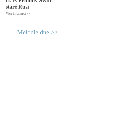
G. P. Fedotov Svatí
staré Rusi
Více informací >>
Melodie dne >>
© 2011 Rodon.CZ
Hlavní stránka
|
Knihovna
|
Uměn
Všechna práva vyhrazena
Podmínky užití
|
Mapa stránek
|
Kont