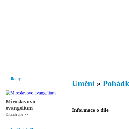
Vzrůst mravnosti a morálky je
nezbytnou podmínkou rozvoje
společnosti.
Úvod
Ikony
Hesychasmus
Umění
Knihovna
Hudba
Fot
Ikony
Umění
»
Pohádk
Miroslavovo
evangelium
Informace o díle
Zobrazit dílo >>