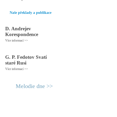
Naše překlady a publikace
D. Andrejev
Korespondence
Více informací >>
G. P. Fedotov Svatí
staré Rusi
Více informací >>
Melodie dne >>
© 2011 Rodon.CZ
Hlavní stránka
|
Knihovna
|
Uměn
Všechna práva vyhrazena
Podmínky užití
|
Mapa stránek
|
Kont