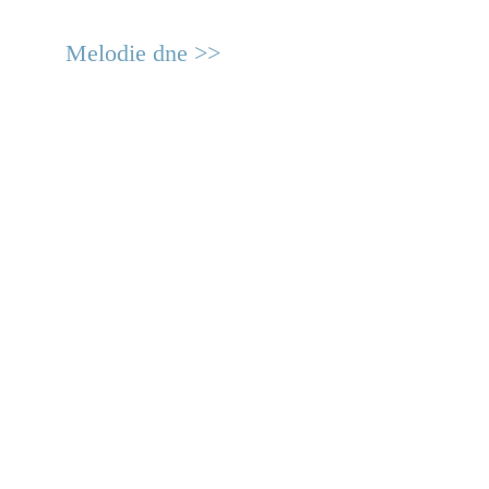
Melodie dne >>
© 2011 Rodon.CZ
Hlavní stránka
|
Knihovna
|
Uměn
Všechna práva vyhrazena
Podmínky užití
|
Mapa stránek
|
Kont