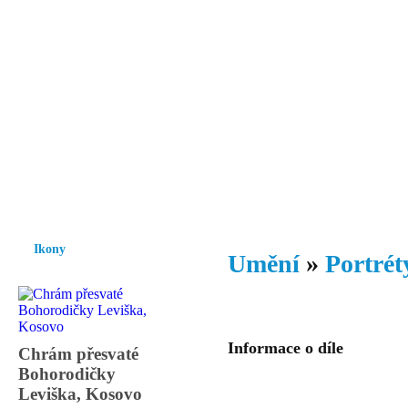
Vzrůst mravnosti a morálky je
nezbytnou podmínkou rozvoje
společnosti.
Úvod
Ikony
Hesychasmus
Umění
Knihovna
Hudba
Fot
Ikony
Umění
»
Portrét
Informace o díle
Chrám přesvaté
Bohorodičky
Leviška, Kosovo