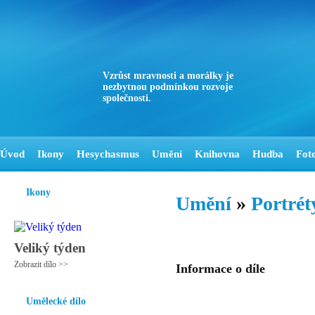
Vzrůst mravnosti a morálky je
nezbytnou podmínkou rozvoje
společnosti.
Úvod
Ikony
Hesychasmus
Umění
Knihovna
Hudba
Fot
Ikony
Umění
»
Portrét
Veliký týden
Zobrazit dílo >>
Informace o díle
Umělecké dílo